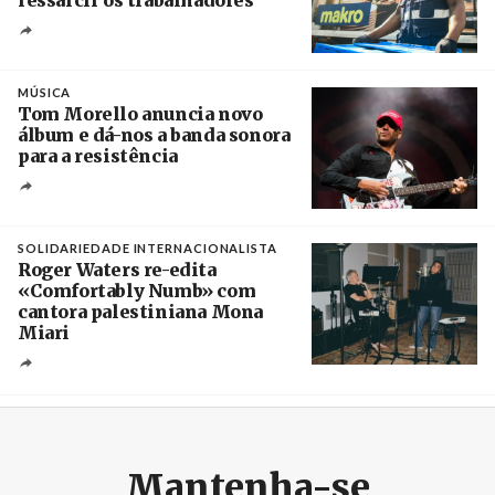
Crédito
MÚSICA
Tom Morello anuncia novo
álbum e dá-nos a banda sonora
para a resistência
Crédito
SOLIDARIEDADE INTERNACIONALISTA
Roger Waters re-edita
«Comfortably Numb» com
cantora palestiniana Mona
Miari
Crédito
Mantenha-se