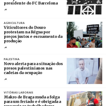
presidente do FC Barcelona
Crédito
AGRICULTURA
Viticultores do Douro
protestam na Régua por
preços justos e escoamento da
produção
Créditos
Pedro Sarmento Costa / Agência Lusa
PALESTINA
Novo alerta para a situação dos
presos palestinianos nas
cadeias da ocupação
Créditos
/ European Public Health Association
VITÓRIAS LABORAIS
Makro de Braga muda a folga
para um feriado e é obrigada a
ressarcir os trabalhadores