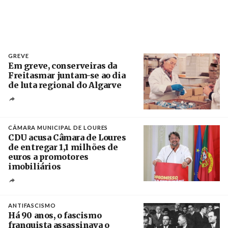
GREVE
Em greve, conserveiras da
Freitasmar juntam-se ao dia
de luta regional do Algarve
Crédito
CÂMARA MUNICIPAL DE LOURES
CDU acusa Câmara de Loures
de entregar 1,1 milhões de
euros a promotores
imobiliários
Créditos
Ricardo Leão
ANTIFASCISMO
Há 90 anos, o fascismo
franquista assassinava o