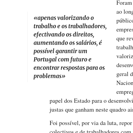
Foram 
ao lon
«
apenas valorizando o
público
trabalho e os trabalhadores,
empres
efectivando os direitos,
que re
aumentando os salários, é
trabal
possível garantir um
valori
Portugal com futuro e
desenv
encontrar respostas para os
geral 
problemas
»
Nacion
empreg
papel dos Estado para o desenvolv
justas que ganham neste quadro ai
Foi possível, por via da luta, repo
colectivos e de trabalhadores com 