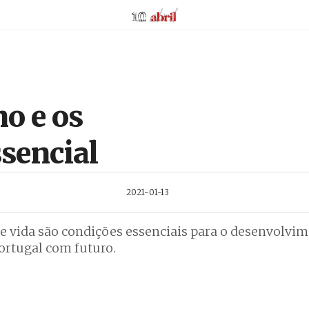
AbrilAbril
ho e os
ssencial
2021-01-13
de vida são condições essenciais para o desenvolvim
ortugal com futuro.