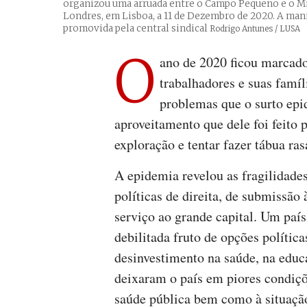
organizou uma arruada entre o Campo Pequeno e o Min
Londres, em Lisboa, a 11 de Dezembro de 2020. A man
promovida pela central sindical
Créditos
Rodrigo Antunes / LUSA
O
ano de 2020 ficou marcado
trabalhadores e suas famíl
problemas que o surto epi
aproveitamento que dele foi feito 
exploração e tentar fazer tábua ras
A epidemia revelou as fragilidade
políticas de direita, de submissão
serviço ao grande capital. Um paí
debilitada fruto de opções polític
desinvestimento na saúde, na educ
deixaram o país em piores condiç
saúde pública bem como à situaçã