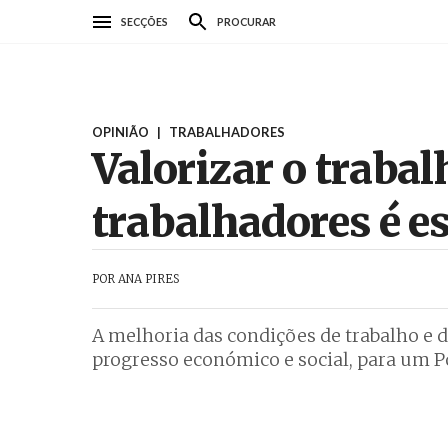
Passar
SECÇÕES
PROCURAR
para
o
conteúdo
AbrilAbril
principal
OPINIÃO
|
TRABALHADORES
Valorizar o trabal
trabalhadores é e
POR
ANA PIRES
A melhoria das condições de trabalho e 
progresso económico e social, para um P