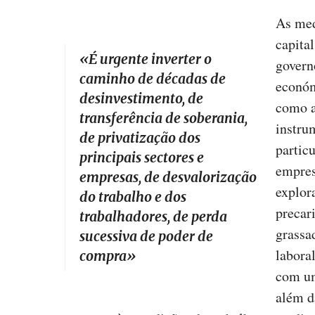
As med
capita
«
É urgente inverter o
govern
caminho de décadas de
económ
desinvestimento, de
como a
transferência de soberania,
instru
de privatização dos
partic
principais sectores e
empres
empresas, de desvalorização
explor
do trabalho e dos
precar
trabalhadores, de perda
grassa
sucessiva de poder de
labora
compra
»
com um
além d