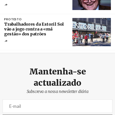
Crédito
PROTESTO
Trabalhadores da Estoril Sol
vão a jogo contra a «má
gestão» dos patrões
Créditos
/ SHS
Mantenha-se
actualizado
Subscreva a nossa newsletter diária