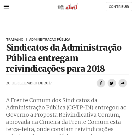
AbrilAbril
Passar
CONTRIBUIR
para
o
conteúdo
principal
TRABALHO
|
ADMINISTRAÇÃO PÚBLICA
Sindicatos da Administração
Pública entregam
reivindicações para 2018
AbrilAbril
20 DE SETEMBRO DE 2017
A Frente Comum dos Sindicatos da
Administração Pública (CGTP-IN) entregou ao
Governo a Proposta Reivindicativa Comum,
aprovada na Cimeira da Frente Comum esta
terça-feira, onde constam reivindicações