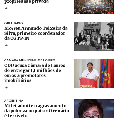
propriedade privada
Créditos
Leandro Teysseire / Página 12
OBITUÁRIO
Morreu Armando Teixeira da
Silva, primeiro coordenador
da CGTP-IN
Créditos
/ CGTP-IN
CÂMARA MUNICIPAL DE LOURES
CDU acusa Câmara de Loures
de entregar 1,1 milhões de
euros a promotores
imobiliários
Créditos
Ricardo Leão
ARGENTINA
Milei admite o agravamento
da pobreza no país: «O cenário
é terrível»