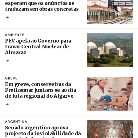
esperam que os anúncios se
traduzam em obras concretas
Créditos
/ IP
AMBIENTE
PEV apela ao Governo para
travar Central Nuclear de
Almaraz
Crédito
GREVE
Em greve, conserveiras da
Freitasmar juntam-se ao dia
de luta regional do Algarve
Crédito
ARGENTINA
Senado argentino aprova
projecto da inviolabilidade da