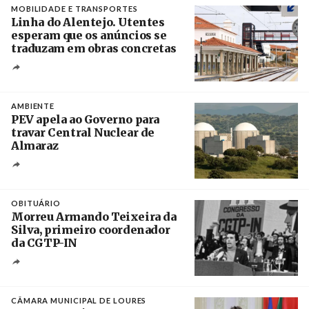
MOBILIDADE E TRANSPORTES
Linha do Alentejo. Utentes
esperam que os anúncios se
traduzam em obras concretas
Créditos
/ IP
AMBIENTE
PEV apela ao Governo para
travar Central Nuclear de
Almaraz
Crédito
OBITUÁRIO
Morreu Armando Teixeira da
Silva, primeiro coordenador
da CGTP-IN
Créditos
/ CGTP-IN
CÂMARA MUNICIPAL DE LOURES