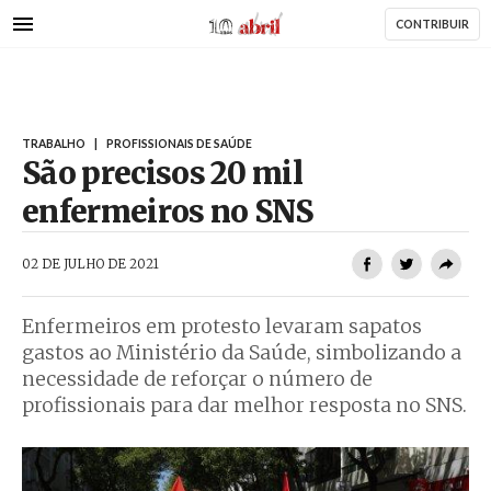
AbrilAbril
Passar
CONTRIBUIR
para
o
conteúdo
principal
TRABALHO
|
PROFISSIONAIS DE SAÚDE
São precisos 20 mil
enfermeiros no SNS
AbrilAbril
02 DE JULHO DE 2021
Enfermeiros em protesto levaram sapatos
gastos ao Ministério da Saúde, simbolizando a
necessidade de reforçar o número de
profissionais para dar melhor resposta no SNS.