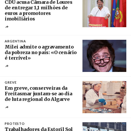
CDU acusa Câmara de Loures
de entregar 1,1 milhões de
euros a promotores
imobiliários
Créditos
Ricardo Leão
ARGENTINA
Milei admite o agravamento
da pobreza no país: «O cenário
é terrível»
Crédito
GREVE
Em greve, conserveiras da
Freitasmar juntam-se ao dia
de luta regional do Algarve
Crédito
PROTESTO
Trabalhadores da Estoril Sol