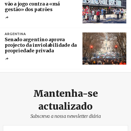
vão a jogo contra a «má
gestão» dos patrões
Créditos
/ SHS
ARGENTINA
Senado argentino aprova
projecto da inviolabilidade da
propriedade privada
Créditos
Leandro Teysseire / Página 12
Mantenha-se
actualizado
Subscreva a nossa newsletter diária