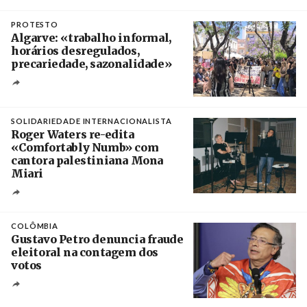
Créditos
/ Câmara Municipal de Silves
PROTESTO
Algarve: «trabalho informal,
horários desregulados,
precariedade, sazonalidade»
Créditos
/ União dos Sindicatos do Algarve
SOLIDARIEDADE INTERNACIONALISTA
Roger Waters re-edita
«Comfortably Numb» com
cantora palestiniana Mona
Miari
Crédito
COLÔMBIA
Gustavo Petro denuncia fraude
eleitoral na contagem dos
votos