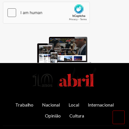
AbrilAbril
Trabalho
Nacional
Local
Internacional
Opinião
Cultura
Vol
par
o