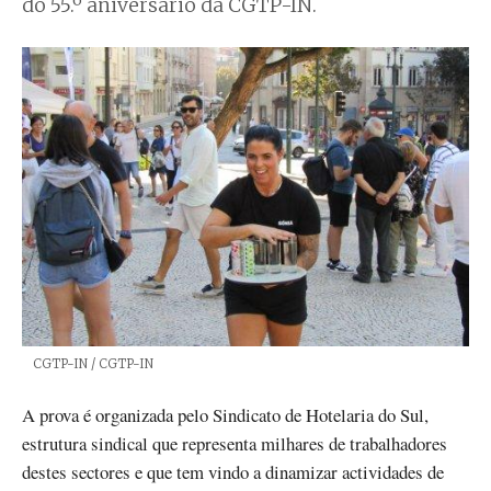
do 55.º aniversário da CGTP-IN.
Créditos
CGTP-IN / CGTP-IN
A prova é organizada pelo Sindicato de Hotelaria do Sul,
estrutura sindical que representa milhares de trabalhadores
destes sectores e que tem vindo a dinamizar actividades de