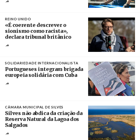
Crédito
REINO UNIDO
«É coerente descrever o
sionismo como racista»,
declara tribunal britânico
Créditos
Rob Browne / The Cradle
SOLIDARIEDADE INTERNACIONALISTA
Portugueses integram brigada
europeia solidária com Cuba
Créditos
Manuel de Almeida / Agência Lusa
CÂMARA MUNICIPAL DE SILVES
Silves não abdica da criação da
Reserva Natural da Lagoa dos
Salgados