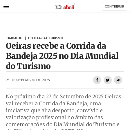
AbrilAbril
Passar
CONTRIBUIR
para
o
conteúdo
principal
TRABALHO
|
HOTELARIA E TURISMO
Oeiras recebe a Corrida da
Bandeja 2025 no Dia Mundial
do Turismo
AbrilAbril
25 DE SETEMBRO DE 2025
No próximo dia 27 de Setembro de 2025 Oeiras
vai receber a Corrida da Bandeja, uma
iniciativa que alia desporto, convívio e
valorização profissional no âmbito das
comemorações do Dia Mundial do Turismo e