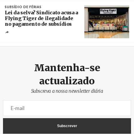
Crédito
SUBSÍDIO DE FÉRIAS
Lei da selva? Sindicato acusa a
Flying Tiger de ilegalidade
no pagamento de subsídios
Créditos
/ UBBO
Mantenha-se
actualizado
Subscreva a nossa newsletter diária