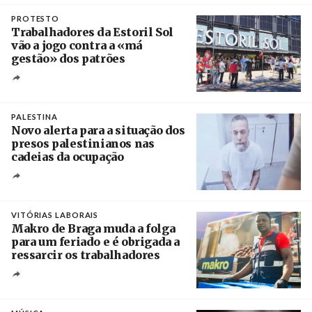
Crédito
PROTESTO
Trabalhadores da Estoril Sol
vão a jogo contra a «má
gestão» dos patrões
Créditos
/ SHS
PALESTINA
Novo alerta para a situação dos
presos palestinianos nas
cadeias da ocupação
Créditos
/ European Public Health Association
VITÓRIAS LABORAIS
Makro de Braga muda a folga
para um feriado e é obrigada a
ressarcir os trabalhadores
Crédito