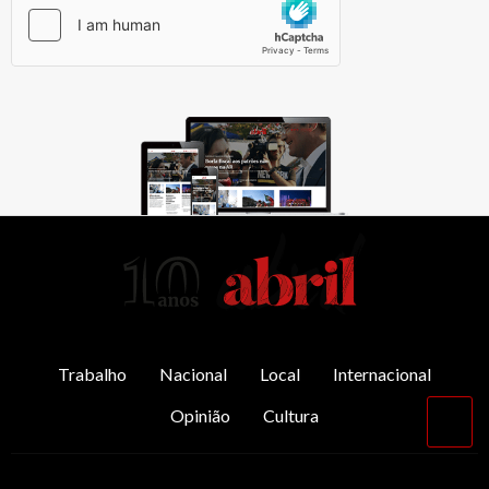
AbrilAbril
Trabalho
Nacional
Local
Internacional
Opinião
Cultura
Vol
par
o
top