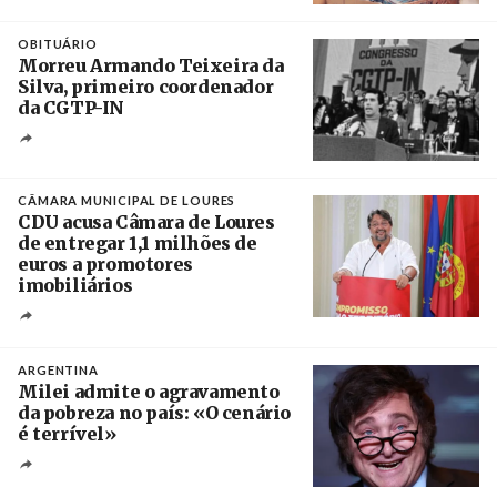
Crédito
OBITUÁRIO
Morreu Armando Teixeira da
Silva, primeiro coordenador
da CGTP-IN
Créditos
/ CGTP-IN
CÂMARA MUNICIPAL DE LOURES
CDU acusa Câmara de Loures
de entregar 1,1 milhões de
euros a promotores
imobiliários
Créditos
Ricardo Leão
ARGENTINA
Milei admite o agravamento
da pobreza no país: «O cenário
é terrível»