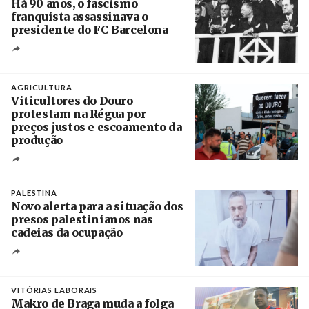
Há 90 anos, o fascismo
franquista assassinava o
presidente do FC Barcelona
Crédito
AGRICULTURA
Viticultores do Douro
protestam na Régua por
preços justos e escoamento da
produção
Créditos
Pedro Sarmento Costa / Agência Lusa
PALESTINA
Novo alerta para a situação dos
presos palestinianos nas
cadeias da ocupação
Créditos
/ European Public Health Association
VITÓRIAS LABORAIS
Makro de Braga muda a folga