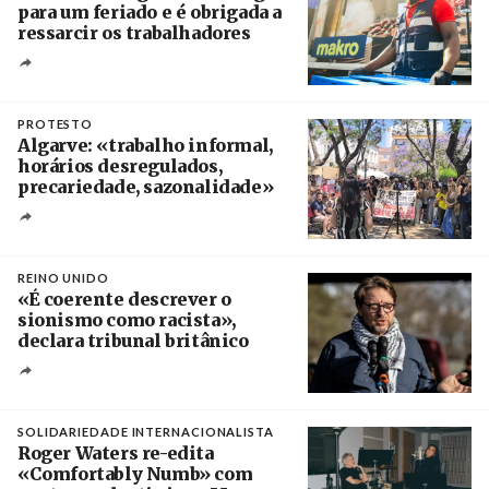
para um feriado e é obrigada a
ressarcir os trabalhadores
Crédito
PROTESTO
Algarve: «trabalho informal,
horários desregulados,
precariedade, sazonalidade»
Créditos
/ União dos Sindicatos do Algarve
REINO UNIDO
«É coerente descrever o
sionismo como racista»,
declara tribunal britânico
Créditos
Rob Browne / The Cradle
SOLIDARIEDADE INTERNACIONALISTA
Roger Waters re-edita
«Comfortably Numb» com