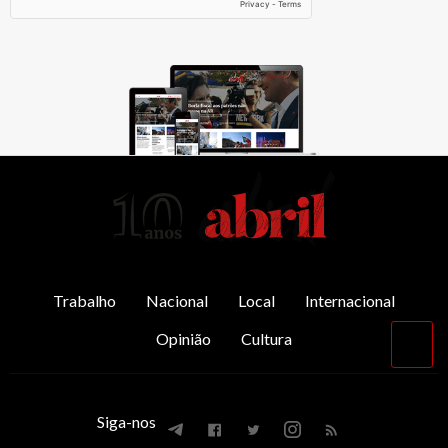
AbrilAbril
Trabalho
Nacional
Local
Internacional
Opinião
Cultura
Vol
par
o
top
Siga-nos