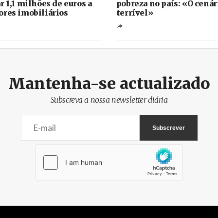
r 1,1 milhões de euros a
pobreza no país: «O cenár
res imobiliários
terrível»
Mantenha-se actualizado
Subscreva a nossa newsletter diária