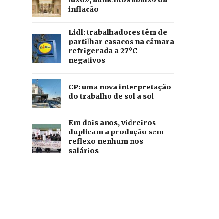
luxo», aumentos abaixo da
inflação
Lidl: trabalhadores têm de
partilhar casacos na câmara
refrigerada a 27ºC
negativos
CP: uma nova interpretação
do trabalho de sol a sol
Em dois anos, vidreiros
duplicam a produção sem
reflexo nenhum nos
salários