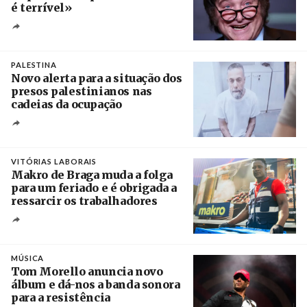
é terrível»
Crédito
PALESTINA
Novo alerta para a situação dos
presos palestinianos nas
cadeias da ocupação
Créditos
/ European Public Health Association
VITÓRIAS LABORAIS
Makro de Braga muda a folga
para um feriado e é obrigada a
ressarcir os trabalhadores
Crédito
MÚSICA
Tom Morello anuncia novo
álbum e dá-nos a banda sonora
para a resistência