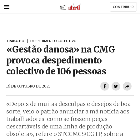
AbrilAbril
Passar
CONTRIBUIR
para
o
conteúdo
principal
TRABALHO
|
DESPEDIMENTO COLECTIVO
«Gestão danosa» na CMG
provoca despedimento
colectivo de 106 pessoas
AbrilAbril
16 DE OUTUBRO DE 2023
«Depois de muitas desculpas e desejos de boa
sorte, veio o patrão anunciar a má notícia aos
trabalhadores, como se fossem peças
descartáveis de uma linha de produção
obsoleta», refere o STCCMCS/CGTP, sobre a