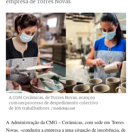
empresa de Torres Novas.
A CGM Cerâmicas, de Torres Novas, avançou
com um processo de despedimento colectivo
de 106 trabalhadores
Créditos
/ mediotejo.net
A Administração da CMG – Cerâmicas, com sede em Torres
Novas, «conduziu a empresa a uma situação de insolvência, de