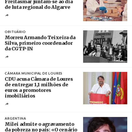
Freitasmar juntam-se ao dia
de luta regional do Algarve
Crédito
OBITUÁRIO
Morreu Armando Teixeira da
Silva, primeiro coordenador
da CGTP-IN
Créditos
/ CGTP-IN
CÂMARA MUNICIPAL DE LOURES
CDU acusa Câmara de Loures
de entregar 1,1 milhões de
euros a promotores
imobiliários
Créditos
Ricardo Leão
ARGENTINA
Milei admite o agravamento
da pobreza no país: «O cenário