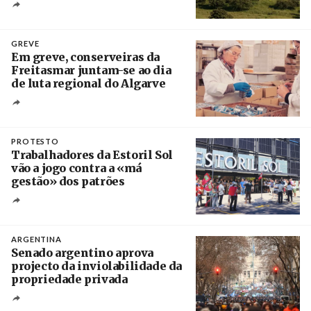
Crédito
GREVE
Em greve, conserveiras da
Freitasmar juntam-se ao dia
de luta regional do Algarve
Crédito
PROTESTO
Trabalhadores da Estoril Sol
vão a jogo contra a «má
gestão» dos patrões
Créditos
/ SHS
ARGENTINA
Senado argentino aprova
projecto da inviolabilidade da
propriedade privada