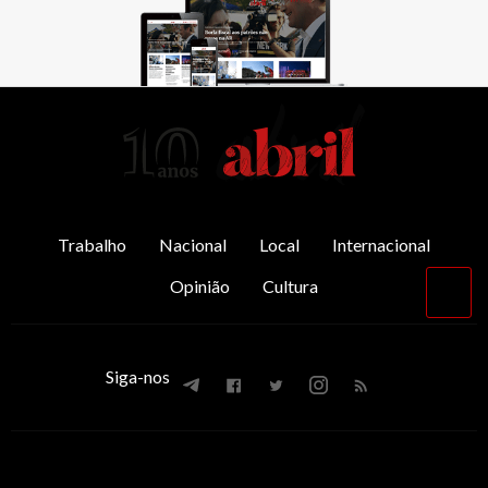
AbrilAbril
Trabalho
Nacional
Local
Internacional
Opinião
Cultura
Vol
par
o
top
Siga-nos