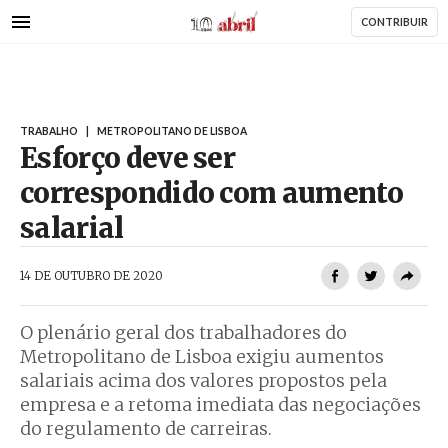
AbrilAbril
Passar
CONTRIBUIR
para
o
conteúdo
principal
TRABALHO
|
METROPOLITANO DE LISBOA
Esforço deve ser
correspondido com aumento
salarial
AbrilAbril
14 DE OUTUBRO DE 2020
O plenário geral dos trabalhadores do
Metropolitano de Lisboa exigiu aumentos
salariais acima dos valores propostos pela
empresa e a retoma imediata das negociações
do regulamento de carreiras.