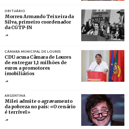
Créditos
Leandro Teysseire / Página 12
OBITUÁRIO
Morreu Armando Teixeira da
Silva, primeiro coordenador
da CGTP-IN
Créditos
/ CGTP-IN
CÂMARA MUNICIPAL DE LOURES
CDU acusa Câmara de Loures
de entregar 1,1 milhões de
euros a promotores
imobiliários
Créditos
Ricardo Leão
ARGENTINA
Milei admite o agravamento
da pobreza no país: «O cenário
é terrível»