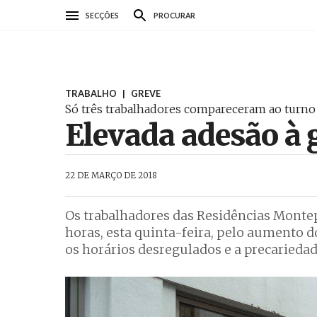
Passar
SECÇÕES
PROCURAR
para
o
conteúdo
principal
TRABALHO
|
GREVE
Só três trabalhadores compareceram ao turn
Elevada adesão à 
AbrilAbril
22 DE MARÇO DE 2018
Os trabalhadores das Residências Montep
horas, esta quinta-feira, pelo aumento d
os horários desregulados e a precariedad