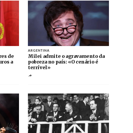
ARGENTINA
res de
Milei admite o agravamento da
uros a
pobreza no país: «O cenário é
terrível»