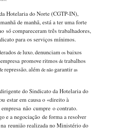
 da Hotelaria do Norte (CGTP-IN),
amanhã de manhã, está a ter uma forte
no só compareceram três trabalhadores,
dicato para os serviços mínimos.
derados
luxo
denunciam
baixos
de
,
os
empresa
promove
ritmos
trabalhos
a
de
repressão
além
garantir
de
,
de não
as
 dirigente do Sindicato da Hotelaria do
ou estar em causa o «direito à
 a empresa não cumpre o contrato.
go e a negociação de forma a resolver
 na reunião realizada no Ministério do