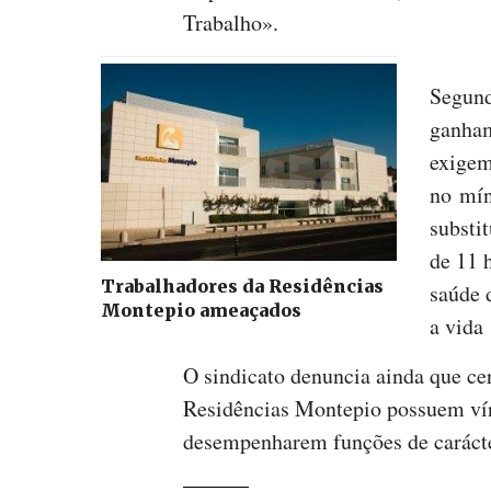
Trabalho».
Segund
ganham
exigem
no mín
substi
de 11 
Trabalhadores da Residências
saúde 
Montepio ameaçados
a vida 
O sindicato denuncia ainda que ce
Residências Montepio possuem vínc
desempenharem funções de caráct