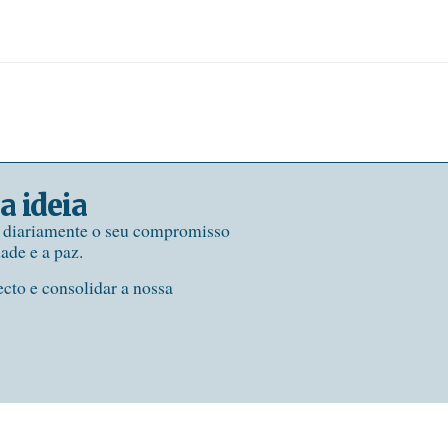
a ideia
e diariamente o seu compromisso
dade e a paz.
ecto e consolidar a nossa