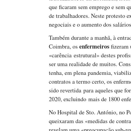
que ficaram sem emprego e sem qu
de trabalhadores. Neste protesto e
negociais e o aumento dos salários
Também durante a manhã, à entrad
enfermeiros
Coimbra, os
fizeram 
«carência estrutural» destes profi
ser uma realidade de muitos. Cons
tenha, em plena pandemia, viabil
contratos a termo certo, os enferme
sido revertida para aqueles que fo
2020, excluindo mais de 1800 enf
No Hospital de Sto. António, no P
queixaram das «medidas de contra
revelam uma «preocupação sub-rep