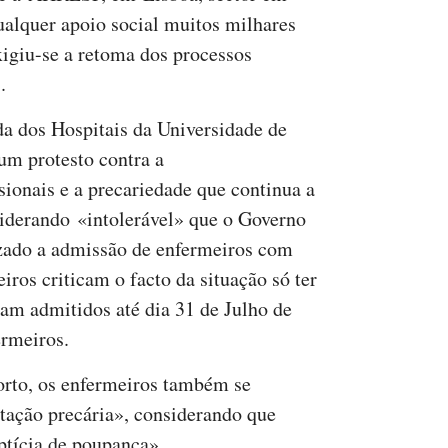
alquer apoio social muitos milhares
xigiu-se a retoma dos processos
.
a dos Hospitais da Universidade de
um protesto contra a
ssionais e a precariedade que continua a
iderando «intolerável» que o Governo
izado a admissão de enfermeiros com
iros criticam o facto da situação só ter
ram admitidos até dia 31 de Julho de
ermeiros.
orto, os enfermeiros também se
tação precária», considerando que
tícia de poupança».