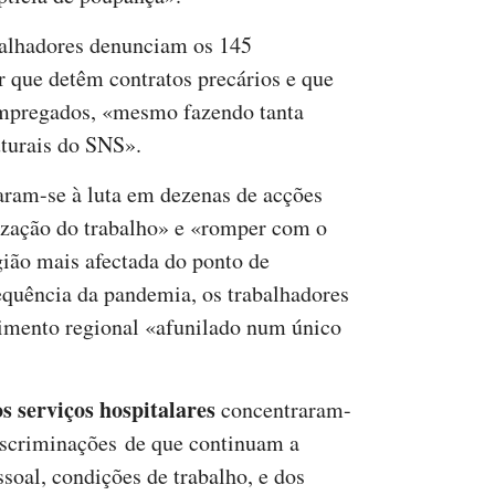
abalhadores denunciam os 145
r que detêm contratos precários e que
sempregados, «mesmo fazendo tanta
uturais do SNS».
taram-se à luta em dezenas de acções
ização do trabalho» e «romper com o
gião mais afectada do ponto de
equência da pandemia, os trabalhadores
imento regional «afunilado num único
s serviços hospitalares
concentraram-
iscriminações de que continuam a
ssoal, condições de trabalho, e dos