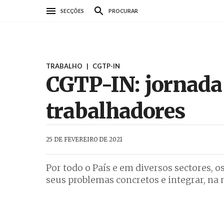
Passar
SECÇÕES
PROCURAR
para
o
conteúdo
principal
TRABALHO
|
CGTP-IN
CGTP-IN: jornada 
trabalhadores
AbrilAbril
25 DE FEVEREIRO DE 2021
Por todo o País e em diversos sectores, 
seus problemas concretos e integrar, na 