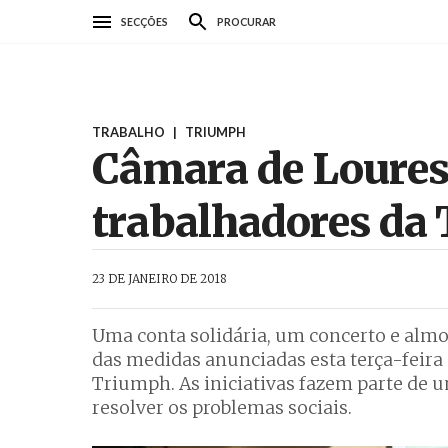
Passar
SECÇÕES
PROCURAR
para
o
conteúdo
principal
TRABALHO
|
TRIUMPH
Câmara de Loures 
trabalhadores da
AbrilAbril
23 DE JANEIRO DE 2018
Uma conta solidária, um concerto e alm
das medidas anunciadas esta terça-feira 
Triumph. As iniciativas fazem parte de 
resolver os problemas sociais.