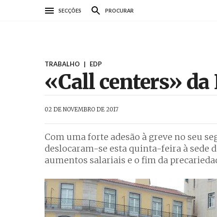
Passar
SECÇÕES
PROCURAR
para
o
conteúdo
principal
TRABALHO
|
EDP
«Call centers» da
AbrilAbril
02 DE NOVEMBRO DE 2017
Com uma forte adesão à greve no seu seg
deslocaram-se esta quinta-feira à sede 
aumentos salariais e o fim da precarieda