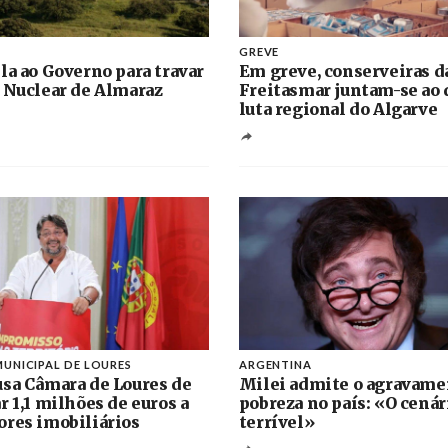
GREVE
la ao Governo para travar
Em greve, conserveiras d
 Nuclear de Almaraz
Freitasmar juntam-se ao 
luta regional do Algarve
UNICIPAL DE LOURES
ARGENTINA
sa Câmara de Loures de
Milei admite o agravame
r 1,1 milhões de euros a
pobreza no país: «O cenár
res imobiliários
terrível»