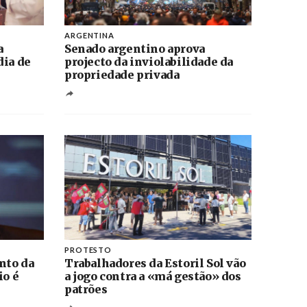
ARGENTINA
a
Senado argentino aprova
dia de
projecto da inviolabilidade da
propriedade privada
PROTESTO
nto da
Trabalhadores da Estoril Sol vão
io é
a jogo contra a «má gestão» dos
patrões