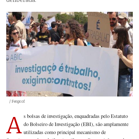
deliberada.
Créditos
/ Fenprof
As bolsas de investigação, enquadradas pelo Estatuto
do Bolseiro de Investigação (EBI), são amplamente
utilizadas como principal mecanismo de