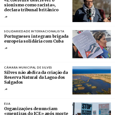
sionismo como racista»,
declara tribunal britânico
Créditos
Rob Browne / The Cradle
SOLIDARIEDADE INTERNACIONALISTA
Portugueses integram brigada
europeia solidária com Cuba
Créditos
Manuel de Almeida / Agência Lusa
CÂMARA MUNICIPAL DE SILVES
Silves não abdica da criação da
Reserva Natural da Lagoa dos
Salgados
Créditos
/ Câmara Municipal de Silves
EUA
Organizações denunciam
«mentiras do ICE» após morte