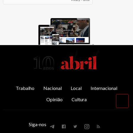
AbrilAbril
Trabalho
Nacional
Local
Internacional
Opinião
Cultura
Vol
par
o
top
Siga-nos