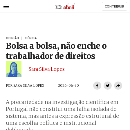
AbrilAbril
Passar
CONTRIBUIR
para
o
conteúdo
principal
OPINIÃO
|
CIÊNCIA
Bolsa a bolsa, não enche o
trabalhador de direitos
Sara Silva Lopes
POR
SARA SILVA LOPES
2026-06-30
A precariedade na investigação científica em
Portugal não constitui uma falha isolada do
sistema, mas antes a expressão estrutural de
uma escolha política e institucional