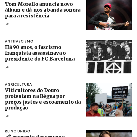
Tom Morello anuncia novo
álbum e dá-nos a banda sonora
para a resistência
Crédito
ANTIFASCISMO
Há 90 anos, o fascismo
franquista assassinava o
presidente do FC Barcelona
Crédito
AGRICULTURA
Viticultores do Douro
protestam na Régua por
preços justos e escoamento da
produção
Créditos
Pedro Sarmento Costa / Agência Lusa
REINO UNIDO
«É coerente descrever o