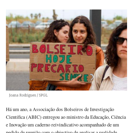
Créditos
Joana Rodrigues / SPGL
Há um ano, a Associação dos Bolseiros de Investigação
Científica (ABIC) entregou ao ministro da Educação, Ciência
e Inovação um caderno reivindicativo acompanhado de um
pedido de reunião com o objectivo de analisar a realidade