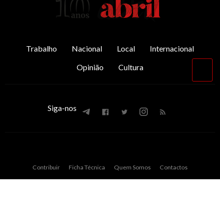
Trabalho
Nacional
Local
Internacional
Opinião
Cultura
Vol
par
o
top
Siga-nos
Contribuir
Ficha Técnica
Quem Somos
Contactos