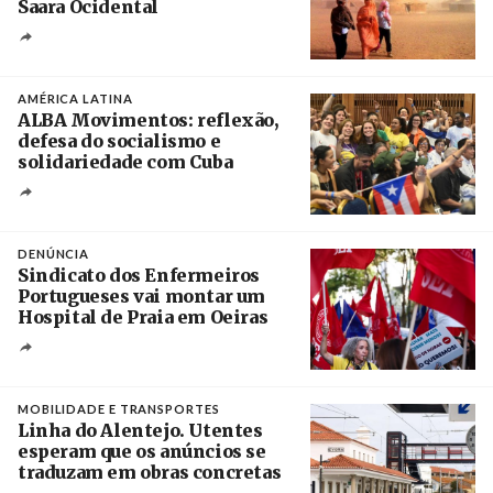
Saara Ocidental
Créditos
/ Plataforma Cascais
AMÉRICA LATINA
ALBA Movimentos: reflexão,
defesa do socialismo e
solidariedade com Cuba
Créditos
/ @PresidenciaCuba
DENÚNCIA
Sindicato dos Enfermeiros
Portugueses vai montar um
Hospital de Praia em Oeiras
Créditos
Rodrigo Antunes / Agência Lusa
MOBILIDADE E TRANSPORTES
Linha do Alentejo. Utentes
esperam que os anúncios se
traduzam em obras concretas