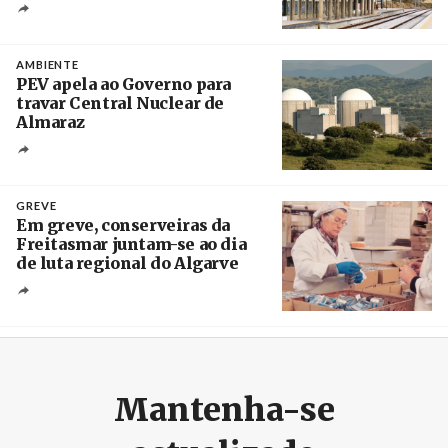
Créditos
/ IP
AMBIENTE
PEV apela ao Governo para
travar Central Nuclear de
Almaraz
Crédito
GREVE
Em greve, conserveiras da
Freitasmar juntam-se ao dia
de luta regional do Algarve
Crédito
Mantenha-se