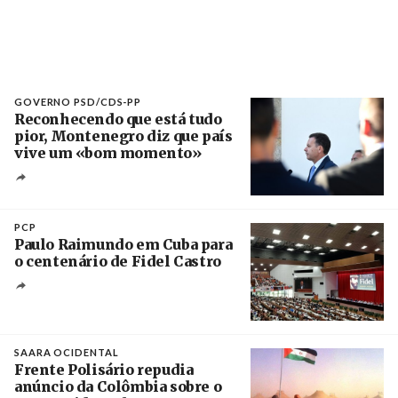
GOVERNO PSD/CDS-PP
Reconhecendo que está tudo
pior, Montenegro diz que país
vive um «bom momento»
Créditos
Fernando Veludo / Agência Lusa
PCP
Paulo Raimundo em Cuba para
o centenário de Fidel Castro
Crédito
SAARA OCIDENTAL
Frente Polisário repudia
anúncio da Colômbia sobre o