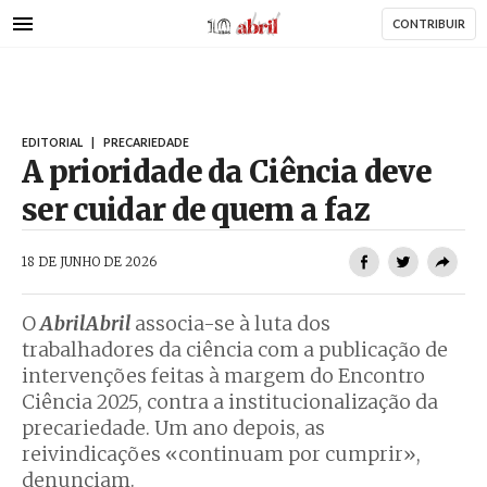
AbrilAbril
Passar
CONTRIBUIR
para
o
conteúdo
principal
EDITORIAL
|
PRECARIEDADE
A prioridade da Ciência deve
ser cuidar de quem a faz
AbrilAbril
18 DE JUNHO DE 2026
O
AbrilAbril
associa-se à luta dos
trabalhadores da ciência com a publicação de
intervenções feitas à margem do Encontro
Ciência 2025, contra a institucionalização da
precariedade. Um ano depois, as
reivindicações «continuam por cumprir»,
denunciam.