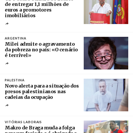
de entregar 1,1 milhões de
euros a promotores
imobiliários
Créditos
Ricardo Leão
ARGENTINA
Milei admite o agravamento
da pobreza no país: «O cenário
é terrível»
Crédito
PALESTINA
Novo alerta para a situação dos
presos palestinianos nas
cadeias da ocupação
Créditos
/ European Public Health Association
VITÓRIAS LABORAIS
Makro de Braga muda a folga