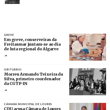
GREVE
Em greve, conserveiras da
Freitasmar juntam-se ao dia
de luta regional do Algarve
Crédito
OBITUÁRIO
Morreu Armando Teixeira da
Silva, primeiro coordenador
da CGTP-IN
Créditos
/ CGTP-IN
CÂMARA MUNICIPAL DE LOURES
CDU acusa Câmara de Loures