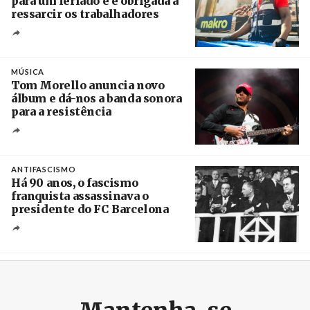
para um feriado e é obrigada a
ressarcir os trabalhadores
Crédito
MÚSICA
Tom Morello anuncia novo
álbum e dá-nos a banda sonora
para a resistência
Crédito
ANTIFASCISMO
Há 90 anos, o fascismo
franquista assassinava o
presidente do FC Barcelona
Crédito