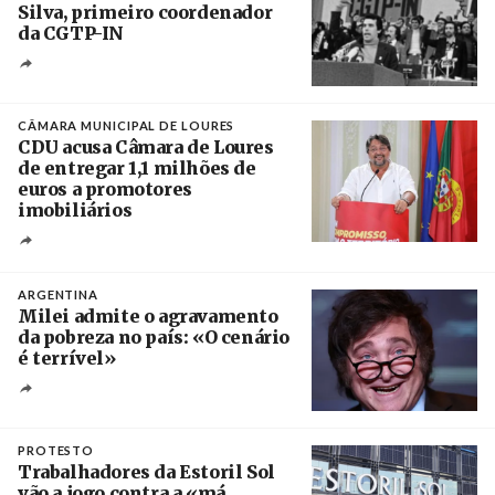
Silva, primeiro coordenador
da CGTP-IN
Créditos
/ CGTP-IN
CÂMARA MUNICIPAL DE LOURES
CDU acusa Câmara de Loures
de entregar 1,1 milhões de
euros a promotores
imobiliários
Créditos
Ricardo Leão
ARGENTINA
Milei admite o agravamento
da pobreza no país: «O cenário
é terrível»
Crédito
PROTESTO
Trabalhadores da Estoril Sol
vão a jogo contra a «má