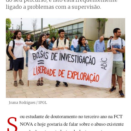
do seu percurso, e isto está frequentemente
ligado a problemas com a supervisão.
Créditos
Joana Rodrigues / SPGL
Sou estudante de doutoramento no terceiro ano na FCT
NOVA e hoje gostaria de falar sobre o abuso existente