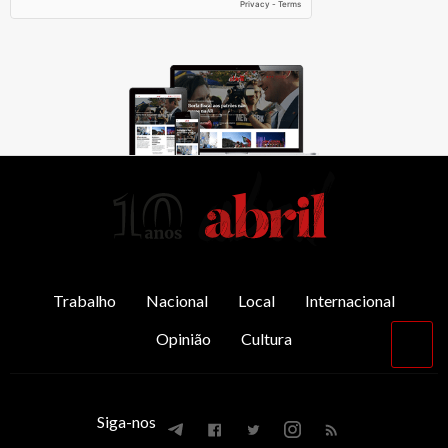
AbrilAbril
Trabalho
Nacional
Local
Internacional
Opinião
Cultura
Vol
par
o
top
Siga-nos