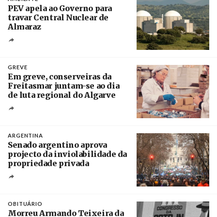
PEV apela ao Governo para
travar Central Nuclear de
Almaraz
Crédito
GREVE
Em greve, conserveiras da
Freitasmar juntam-se ao dia
de luta regional do Algarve
Crédito
ARGENTINA
Senado argentino aprova
projecto da inviolabilidade da
propriedade privada
Créditos
Leandro Teysseire / Página 12
OBITUÁRIO
Morreu Armando Teixeira da