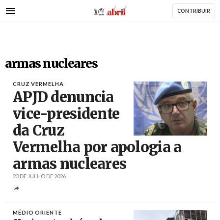
AbrilAbril
Passar
CONTRIBUIR
para
o
conteúdo
principal
armas nucleares
CRUZ VERMELHA
APJD denuncia
vice-presidente
da Cruz
Créditos
/ CNN
Vermelha por apologia a
armas nucleares
23 DE JULHO DE 2026
MÉDIO ORIENTE