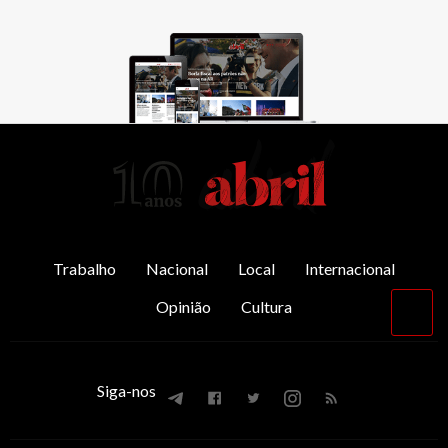
AbrilAbril
Trabalho
Nacional
Local
Internacional
Opinião
Cultura
Vol
par
o
top
Siga-nos