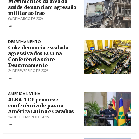
Movimentos da área da
saúde denunciam agressão
militar ao Irão
06 DE MARÇO DE 2026
Créditos
/ PressTV
DESARMAMENTO
Cuba denuncia escalada
agressiva dos EUA na
Conferência sobre
Desarmamento
24 DE FEVEREIRO DE 2026
Créditos
/ cubaminrex.cu
AMÉRICA LATINA
ALBA-TCP promove
conferência de paz na
América Latina e Caraíbas
24 DE SETEMBRO DE 2025
Créditos
/ @ALBATCP