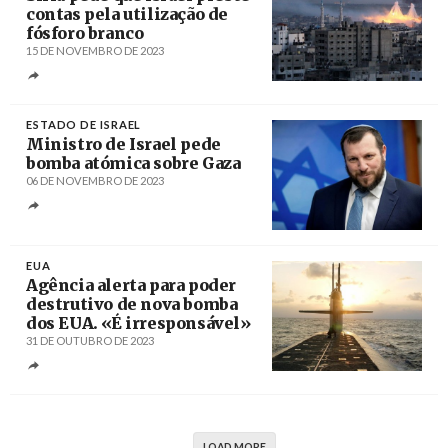
contas pela utilização de
fósforo branco
15 DE NOVEMBRO DE 2023
Créditos
/ Al Jazeera
ESTADO DE ISRAEL
Ministro de Israel pede
bomba atómica sobre Gaza
06 DE NOVEMBRO DE 2023
Créditos
Yonatan Zindel / Flash 90
EUA
Agência alerta para poder
destrutivo de nova bomba
dos EUA. «É irresponsável»
31 DE OUTUBRO DE 2023
Créditos
/ The National Interest (EUA)
LOAD MORE