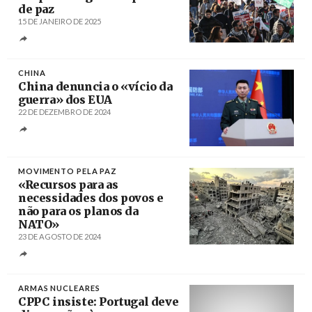
de paz
15 DE JANEIRO DE 2025
Créditos
Manuel de Almeida / Agência Lusa
CHINA
China denuncia o «vício da
guerra» dos EUA
22 DE DEZEMBRO DE 2024
Créditos
/ China Daily
MOVIMENTO PELA PAZ
«Recursos para as
necessidades dos povos e
não para os planos da
NATO»
23 DE AGOSTO DE 2024
Créditos
Abdulqader Sabbah / Anadolu
ARMAS NUCLEARES
CPPC insiste: Portugal deve