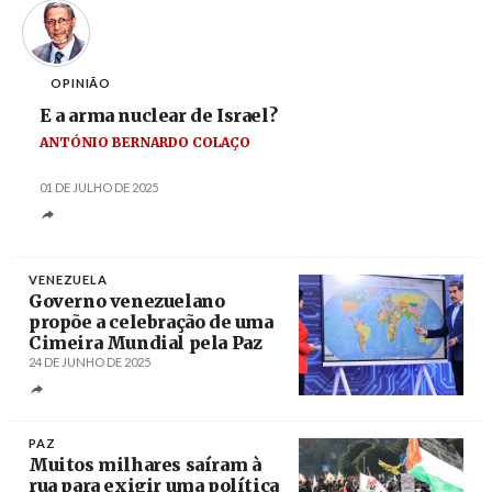
OPINIÃO
E a arma nuclear de Israel?
ANTÓNIO BERNARDO COLAÇO
01 DE JULHO DE 2025
VENEZUELA
Governo venezuelano
propõe a celebração de uma
Cimeira Mundial pela Paz
24 DE JUNHO DE 2025
Créditos
/ mppre.gob.ve
PAZ
Muitos milhares saíram à
rua para exigir uma política