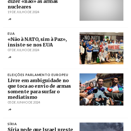
dizer «não» às armas
nucleares
19 DE JULHO DE 2024
Créditos
/ lounge.obviousmag.org
EUA
«Não à NATO, sim à Paz»,
insiste-se nos EUA
07 DE JULHO DE 2024
Créditos
/ PL
ELEIÇÕES PARLAMENTO EUROPEU
Livre em ambiguidade no
que toca ao envio de armas
somente para surfar o
mediatismo
05 DE JUNHO DE 2024
Créditos
Miguel A. Lopes / Lusa
SÍRIA
Síria pede que Israel preste