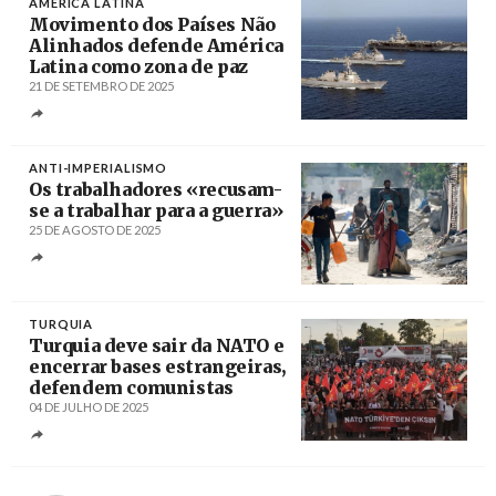
AMÉRICA LATINA
Movimento dos Países Não
Alinhados defende América
Latina como zona de paz
21 DE SETEMBRO DE 2025
Créditos
/ PL
ANTI-IMPERIALISMO
Os trabalhadores «recusam-
se a trabalhar para a guerra»
25 DE AGOSTO DE 2025
Créditos
/ PressTV
TURQUIA
Turquia deve sair da NATO e
encerrar bases estrangeiras,
defendem comunistas
04 DE JULHO DE 2025
Créditos
/ @istanbul_tkp