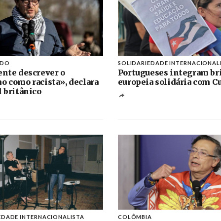
IDO
SOLIDARIEDADE INTERNACIONAL
ente descrever o
Portugueses integram br
o como racista», declara
europeia solidária com C
l britânico
EDADE INTERNACIONALISTA
COLÔMBIA