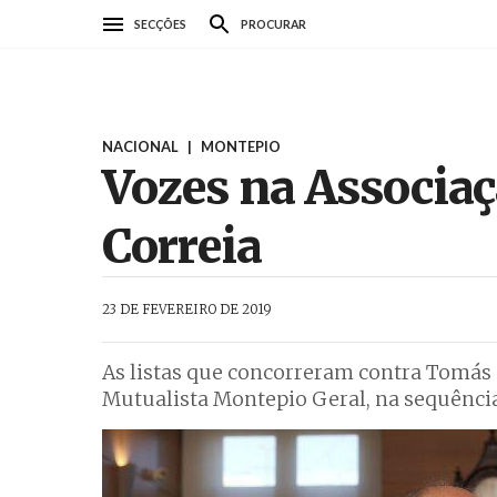
Passar
SECÇÕES
PROCURAR
para
o
conteúdo
principal
NACIONAL
|
MONTEPIO
Vozes na Associa
Correia
AbrilAbril
23 DE FEVEREIRO DE 2019
As listas que concorreram contra Tomás 
Mutualista Montepio Geral, na sequência