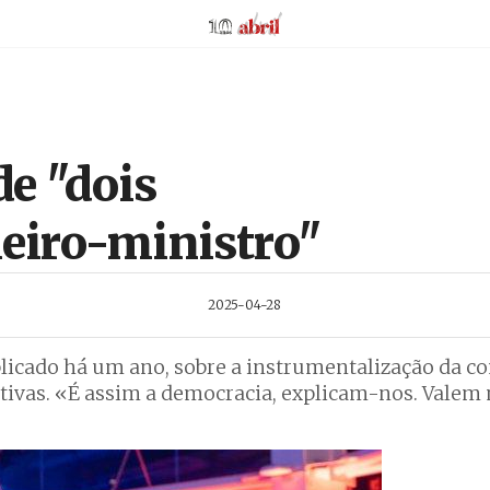
AbrilAbril
e "dois
eiro-ministro"
2025-04-28
blicado há um ano, sobre a instrumentalização da 
ativas. «É assim a democracia, explicam-nos. Valem