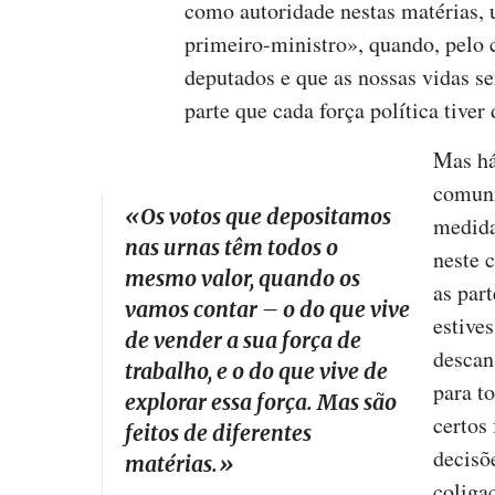
como autoridade nestas matérias, 
primeiro-ministro», quando, pelo
deputados e que as nossas vidas se
parte que cada força política tiver
Mas há
comuni
«
Os votos que depositamos
medida
nas urnas têm todos o
neste 
mesmo valor, quando os
as par
vamos contar – o do que vive
estive
de vender a sua força de
descan
trabalho, e o do que vive de
para to
explorar essa força. Mas são
certos
feitos de diferentes
decisõ
matérias.
»
coliga