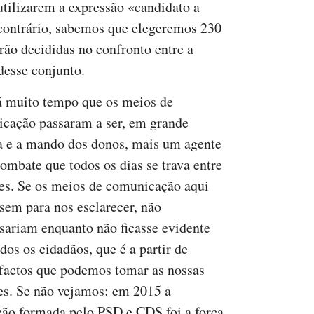
utilizarem a expressão «candidato a
 contrário, sabemos que elegeremos 230
rão decididas no confronto entre a
 desse conjunto.
 muito tempo que os meios de
cação passaram a ser, em grande
 e a mando dos donos, mais um agente
combate que todos os dias se trava entre
tes. Se os meios de comunicação aqui
ssem para nos esclarecer, não
sariam enquanto não ficasse evidente
dos os cidadãos, que é a partir de
 factos que podemos tomar as nossas
es. Se não vejamos: em 2015 a
ção formada pelo PSD e CDS foi a força