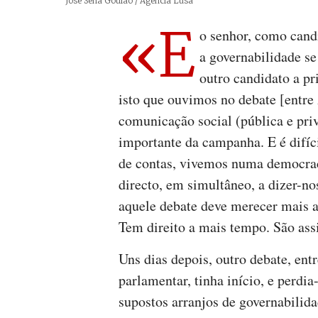
Créditos
José Sena Goulão / Agência Lusa
«E
o senhor, como candi
a governabilidade se
outro candidato a p
isto que ouvimos no debate [entre
comunicação social (pública e pri
importante da campanha. E é difíci
de contas, vivemos numa democrac
directo, em simultâneo, a dizer-no
aquele debate deve merecer mais a
Tem direito a mais tempo. São ass
Uns dias depois, outro debate, entr
parlamentar, tinha início, e perdi
supostos arranjos de governabilida