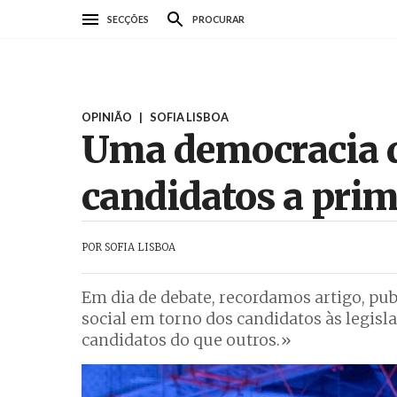
Passar
SECÇÕES
PROCURAR
para
o
conteúdo
principal
OPINIÃO
|
SOFIA LISBOA
Uma democracia d
candidatos a prim
POR
SOFIA LISBOA
Em dia de debate, recordamos artigo, pu
social em torno dos candidatos às legisl
candidatos do que outros.»