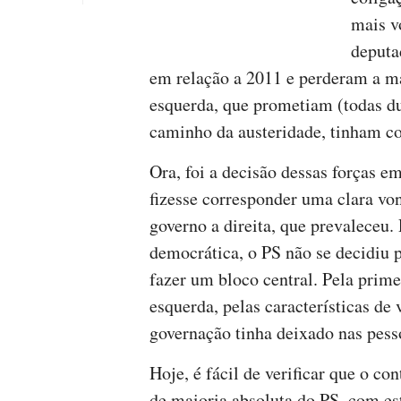
mais v
deputa
em relação a 2011 e perderam a mai
esquerda, que prometiam (todas d
caminho da austeridade, tinham co
Ora, foi a decisão dessas forças 
fizesse corresponder uma clara von
governo a direita, que prevaleceu. 
democrática, o PS não se decidiu po
fazer um bloco central. Pela prime
esquerda, pelas características de
governação tinha deixado nas pess
Hoje, é fácil de verificar que o co
de maioria absoluta do PS, com est