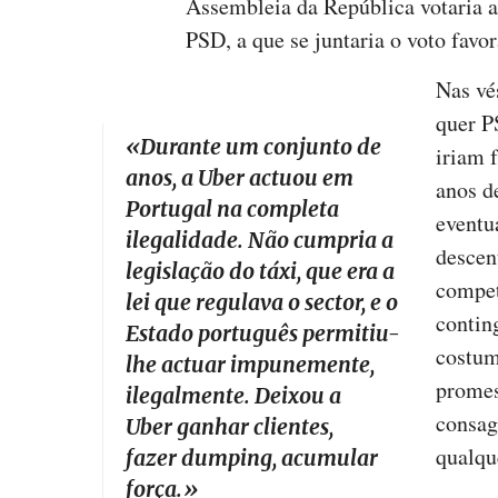
Assembleia da República votaria a
PSD, a que se juntaria o voto fav
Nas vé
quer P
«
Durante um conjunto de
iriam f
anos, a Uber actuou em
anos d
Portugal na completa
eventua
ilegalidade. Não cumpria a
descen
legislação do táxi, que era a
compet
lei que regulava o sector, e o
contin
Estado português permitiu-
costum
lhe actuar impunemente,
promes
ilegalmente. Deixou a
consag
Uber ganhar clientes,
qualq
fazer dumping, acumular
força.
»