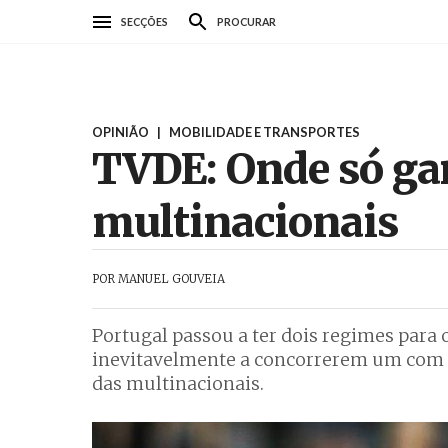
Passar
SECÇÕES
PROCURAR
para
o
conteúdo
principal
OPINIÃO
|
MOBILIDADE E TRANSPORTES
TVDE: Onde só g
multinacionais
POR
MANUEL GOUVEIA
Portugal passou a ter dois regimes para 
inevitavelmente a concorrerem um com o
das multinacionais.