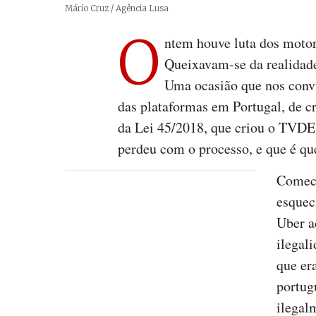
Créditos
Mário Cruz / Agência Lusa
O
ntem houve luta dos moto
Queixavam-se da realidade
Uma ocasião que nos convi
das plataformas em Portugal, de c
da Lei 45/2018, que criou o TVDE,
perdeu com o processo, e que é que
Comece
esquec
Uber a
ilegal
que era
portug
ilegal