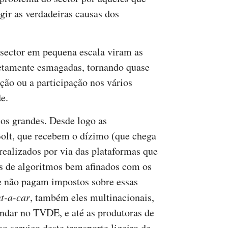
gir as verdadeiras causas dos
sector em pequena escala viram as
tamente esmagadas, tornando quase
ação ou a participação nos vários
de.
s grandes. Desde logo as
Bolt, que recebem o dízimo (que chega
ealizados por via das plataformas que
s de algoritmos bem afinados com os
te não pagam impostos sobre essas
nt-a-car
, também eles multinacionais,
andar no TVDE, e até as produtoras de
o serviço deste transporte ligeiro de