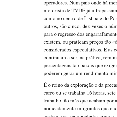
operadores. Num país onde há meno
motorista de TVDE já ultrapassam 
como no centro de Lisboa e do Por
outros, são cinco, dez vezes o núm
para o regresso dos engarrafament
existem, ou praticam preços tão «
considerados especulativos. E as 
continuam a ser, na prática, remu
percentagens tão baixas que exigem
poderem gerar um rendimento mí
É o reino da exploração e da prec
carro ou se trabalha 16 horas, set
trabalho tão más que acabam por a
nomeadamente imigrantes que não 
acabam por ser apontados como o 