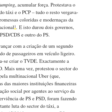
umping
, acumular força. Protestava o
 do táxi e o PCP – tudo o resto vergava-
promessas coloridas e modernaças da
acional
. E isto durou dois governos,
1
PSD/CDS e outro do PS.
vançar com a criação de um segundo
do de passageiros em veículo ligeiro.
ha-se criar o TVDE. Exactamente a
. Mais uma vez, protestou o sector do
 pela multinacional Uber (que,
s das maiores instituições financeiras
ção social por agentes ao serviço da
bserviência de PS e PSD, foram fazendo
ante luta do sector do táxi, a