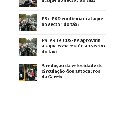
ataque ao sector do táxi
PS e PSD confirmam ataque
ao sector do táxi
PS, PSD e CDS-PP aprovam
ataque concertado ao sector
do táxi
A redução da velocidade de
circulação dos autocarros
da Carris