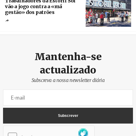
Trabalhadores da Estoril Sol
vão a jogo contra a «má
gestão» dos patrões
Créditos
/ SHS
Mantenha-se
actualizado
Subscreva a nossa newsletter diária