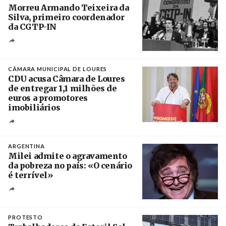
Morreu Armando Teixeira da
Silva, primeiro coordenador
da CGTP-IN
Créditos
/ CGTP-IN
CÂMARA MUNICIPAL DE LOURES
CDU acusa Câmara de Loures
de entregar 1,1 milhões de
euros a promotores
imobiliários
Créditos
Ricardo Leão
ARGENTINA
Milei admite o agravamento
da pobreza no país: «O cenário
é terrível»
Crédito
PROTESTO