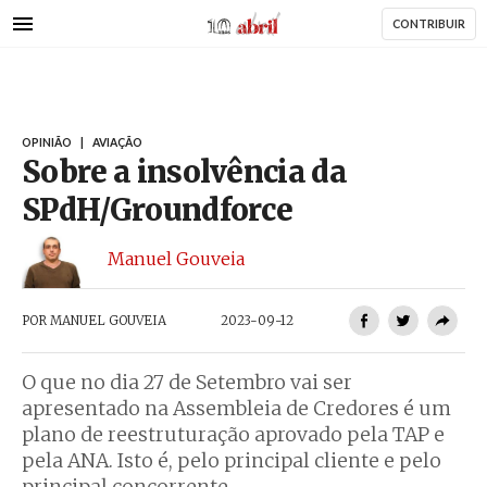
AbrilAbril
Passar
CONTRIBUIR
para
o
conteúdo
principal
OPINIÃO
|
AVIAÇÃO
Sobre a insolvência da
SPdH/Groundforce
Manuel Gouveia
POR
MANUEL GOUVEIA
2023-09-12
O que no dia 27 de Setembro vai ser
apresentado na Assembleia de Credores é um
plano de reestruturação aprovado pela TAP e
pela ANA. Isto é, pelo principal cliente e pelo