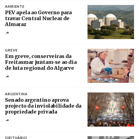
AMBIENTE
PEV apela ao Governo para
travar Central Nuclear de
Almaraz
Crédito
GREVE
Em greve, conserveiras da
Freitasmar juntam-se ao dia
de luta regional do Algarve
Crédito
ARGENTINA
Senado argentino aprova
projecto da inviolabilidade da
propriedade privada
Créditos
Leandro Teysseire / Página 12
OBITUÁRIO