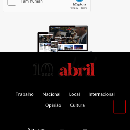
AbrilAbril
Trabalho
Nacional
Local
Internacional
Opinião
Cultura
Vol
par
o
top
Siga-nos