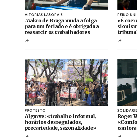
VITÓRIAS LABORAIS
REINO UN
Makro de Braga muda a folga
«É coer
para um feriado e é obrigada a
sionism
ressarcir os trabalhadores
tribuna
PROTESTO
SOLIDARI
Algarve: «trabalho informal,
Roger W
horários desregulados,
«Comfo
precariedade, sazonalidade»
cantora