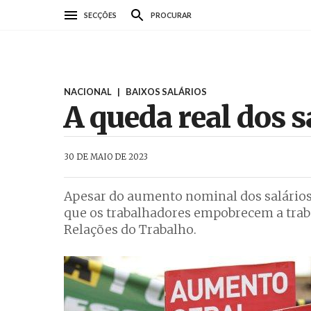
Passar
SECÇÕES
PROCURAR
para
o
conteúdo
principal
NACIONAL
|
BAIXOS SALÁRIOS
A queda real dos sa
AbrilAbril
30 DE MAIO DE 2023
Apesar do aumento nominal dos salários, 
que os trabalhadores empobrecem a trab
Relações do Trabalho.