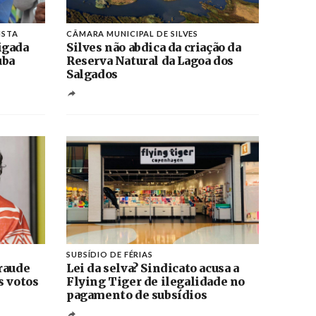
ISTA
CÂMARA MUNICIPAL DE SILVES
igada
Silves não abdica da criação da
uba
Reserva Natural da Lagoa dos
Salgados
SUBSÍDIO DE FÉRIAS
raude
Lei da selva? Sindicato acusa a
s votos
Flying Tiger de ilegalidade no
pagamento de subsídios