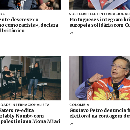
IDO
SOLIDARIEDADE INTERNACIONAL
ente descrever o
Portugueses integram br
o como racista», declara
europeia solidária com C
l britânico
EDADE INTERNACIONALISTA
COLÔMBIA
aters re-edita
Gustavo Petro denuncia f
rtably Numb» com
eleitoral na contagem do
 palestiniana Mona Miari