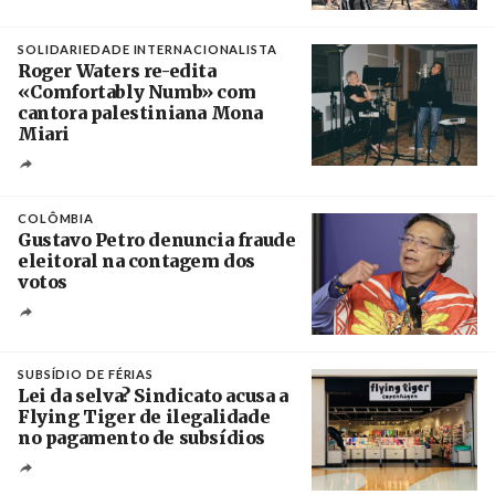
Créditos
/ União dos Sindicatos do Algarve
SOLIDARIEDADE INTERNACIONALISTA
Roger Waters re-edita
«Comfortably Numb» com
cantora palestiniana Mona
Miari
Crédito
COLÔMBIA
Gustavo Petro denuncia fraude
eleitoral na contagem dos
votos
Crédito
SUBSÍDIO DE FÉRIAS
Lei da selva? Sindicato acusa a
Flying Tiger de ilegalidade
no pagamento de subsídios