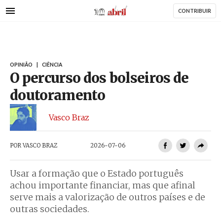
AbrilAbril
Passar
CONTRIBUIR
para
o
conteúdo
principal
OPINIÃO
|
CIÊNCIA
O percurso dos bolseiros de
doutoramento
Vasco Braz
POR
VASCO BRAZ
2026-07-06
Usar a formação que o Estado português
achou importante financiar, mas que afinal
serve mais a valorização de outros países e de
outras sociedades.