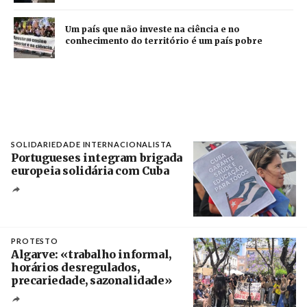
Um país que não investe na ciência e no
conhecimento do território é um país pobre
SOLIDARIEDADE INTERNACIONALISTA
Portugueses integram brigada
europeia solidária com Cuba
Créditos
Manuel de Almeida / Agência Lusa
PROTESTO
Algarve: «trabalho informal,
horários desregulados,
precariedade, sazonalidade»