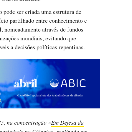
 pode ser criada uma estrutura de
ício partilhado entre conhecimento e
al, nomeadamente através de fundos
nizações mundiais, evitando que
eis a decisões políticas repentinas.
25, na concentração «
Em Defesa da
ecariedade na Ciência
», realizada em