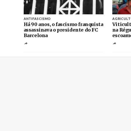
ANTIFASCISMO
AGRICUL
Há 90 anos, o fascismo franquista
Viticul
assassinava o presidente do FC
na Régu
Barcelona
escoame