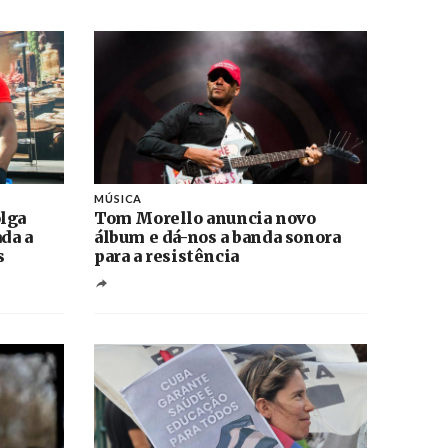
MÚSICA
lga
Tom Morello anuncia novo
ada a
álbum e dá-nos a banda sonora
s
para a resistência