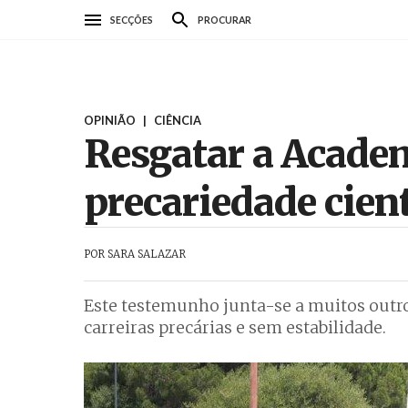
Passar
SECÇÕES
PROCURAR
para
o
conteúdo
principal
OPINIÃO
|
CIÊNCIA
Resgatar a Academ
precariedade cient
POR
SARA SALAZAR
Este testemunho junta-se a muitos outro
carreiras precárias e sem estabilidade.