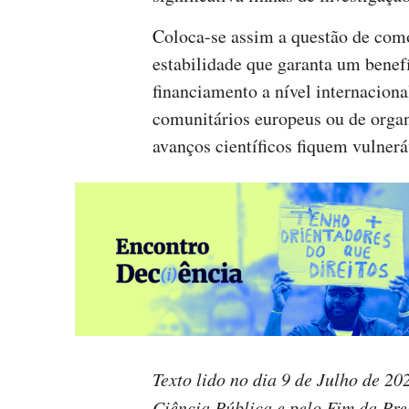
Coloca-se assim a questão de como
estabilidade que garanta um benef
financiamento a nível internacion
comunitários europeus ou de orga
avanços científicos fiquem vulneráv
Texto lido no dia 9 de Julho de 20
Ciência Pública e pelo Fim da Pr