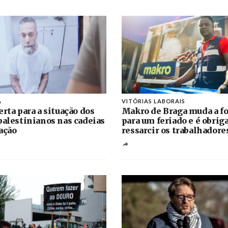
A
VITÓRIAS LABORAIS
erta para a situação dos
Makro de Braga muda a fo
palestinianos nas cadeias
para um feriado e é obrig
ação
ressarcir os trabalhadore