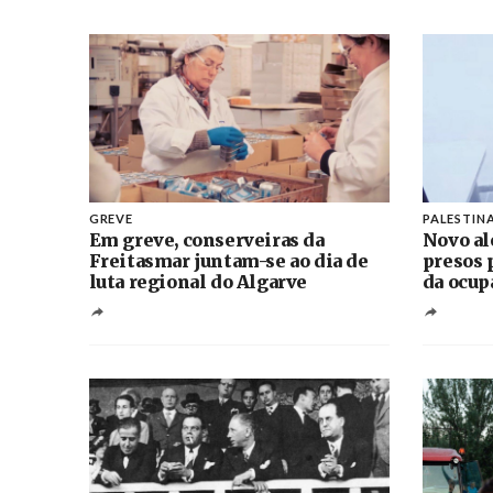
GREVE
PALESTIN
Em greve, conserveiras da
Novo al
Freitasmar juntam-se ao dia de
presos 
luta regional do Algarve
da ocup