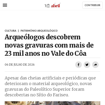
AbrilAbril
Passar
CONTRIBUIR
para
o
conteúdo
principal
CULTURA
|
PATRIMÓNIO ARQUEOLÓGICO
Arqueólogos descobrem
novas gravuras com mais de
23 mil anos no Vale do Côa
AbrilAbril
06 DE JULHO DE 2026
Apesar das cheias artificiais e periódicas que
deterioram o material arqueológico, novas
gravuras do Paleolítico Superior foram
descobertas no Sítio do Fariseu.