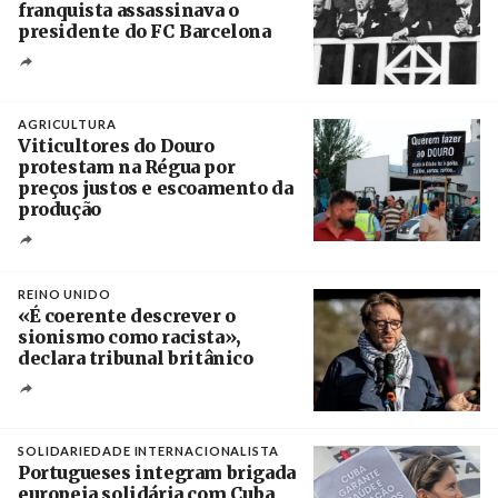
franquista assassinava o
presidente do FC Barcelona
Crédito
AGRICULTURA
Viticultores do Douro
protestam na Régua por
preços justos e escoamento da
produção
Créditos
Pedro Sarmento Costa / Agência Lusa
REINO UNIDO
«É coerente descrever o
sionismo como racista»,
declara tribunal britânico
Créditos
Rob Browne / The Cradle
SOLIDARIEDADE INTERNACIONALISTA
Portugueses integram brigada
europeia solidária com Cuba