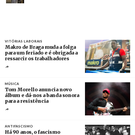
VITÓRIAS LABORAIS
Makro de Braga muda a folga
para um feriado e é obrigada a
ressarcir os trabalhadores
Crédito
MÚSICA
Tom Morello anuncia novo
álbum e dá-nos a banda sonora
para a resistência
Crédito
ANTIFASCISMO
Há 90 anos, o fascismo