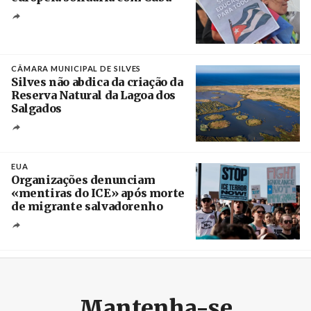
Créditos
Manuel de Almeida / Agência Lusa
CÂMARA MUNICIPAL DE SILVES
Silves não abdica da criação da
Reserva Natural da Lagoa dos
Salgados
Créditos
/ Câmara Municipal de Silves
EUA
Organizações denunciam
«mentiras do ICE» após morte
de migrante salvadorenho
Créditos
/ TeleSur
Mantenha-se