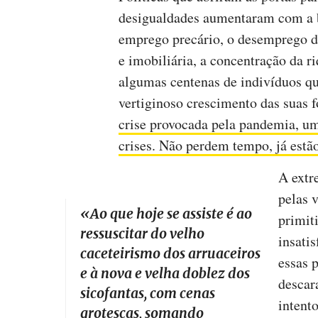
desigualdades aumentaram com a b
emprego precário, o desemprego de
e imobiliária, a concentração da r
algumas centenas de indivíduos qu
vertiginoso crescimento das suas 
crise provocada pela pandemia, um 
crises. Não perdem tempo, já estão
A extr
pelas v
«
Ao que hoje se assiste é ao
primiti
ressuscitar do velho
insati
caceteirismo dos arruaceiros
essas 
e à nova e velha doblez dos
descar
sicofantas, com cenas
intent
grotescas, somando