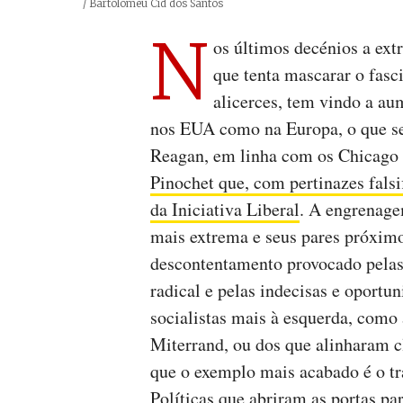
Créditos
/ Bartolomeu Cid dos Santos
N
os últimos decénios a ext
que tenta mascarar o fasc
alicerces, tem vindo a au
nos EUA como na Europa, o que se 
Reagan, em linha com os Chicag
Pinochet que, com pertinazes falsi
da Iniciativa Liberal
. A engrenagem
mais extrema e seus pares próximo
descontentamento provocado pelas
radical e pelas indecisas e oportu
socialistas mais à esquerda, como
Miterrand, ou dos que alinharam 
que o exemplo mais acabado é o tra
Políticas que abriram as portas pa