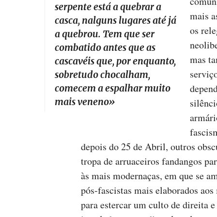
comuni
serpente está a quebrar a
mais a
casca, nalguns lugares até já
os rel
a quebrou. Tem que ser
neolib
combatido antes que as
mas ta
cascavéis que, por enquanto,
serviç
sobretudo chocalham,
depend
comecem a espalhar muito
mais veneno
»
silênc
armári
fascis
depois do 25 de Abril, outros obs
tropa de arruaceiros fandangos par
às mais modernaças, em que se am
pós-fascistas mais elaborados aos 
para estercar um culto de direita 