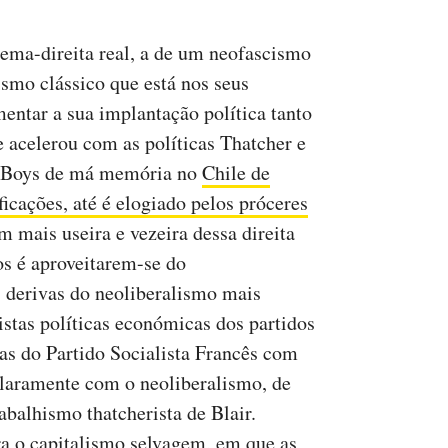
rema-direita real, a de um neofascismo
ismo clássico que está nos seus
mentar a sua implantação política tanto
acelerou com as políticas Thatcher e
o Boys de má memória no
Chile de
ficações, até é elogiado pelos próceres
 mais useira e vezeira dessa direita
s é aproveitarem-se do
 derivas do neoliberalismo mais
nistas políticas económicas dos partidos
 as do Partido Socialista Francês com
claramente com o neoliberalismo, de
balhismo thatcherista de Blair.
ra o capitalismo selvagem, em que as