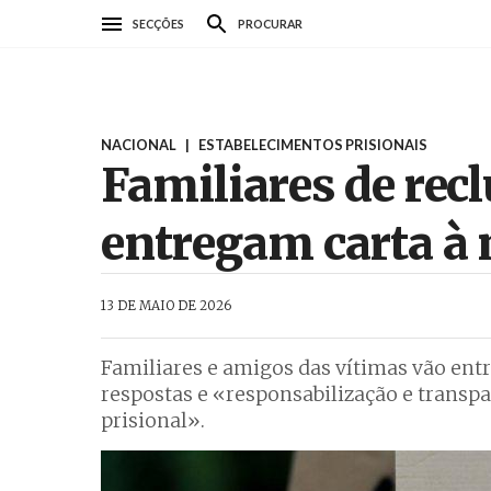
Passar
SECÇÕES
PROCURAR
para
o
conteúdo
principal
NACIONAL
|
ESTABELECIMENTOS PRISIONAIS
Familiares de rec
entregam carta à 
AbrilAbril
13 DE MAIO DE 2026
Familiares e amigos das vítimas vão entr
respostas e «responsabilização e transp
prisional».