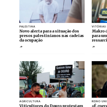
PALESTINA
VITÓRIAS
Novo alerta para a situação dos
Makro d
presos palestinianos nas cadeias
para um
da ocupação
ressarc
AGRICULTURA
REINO UN
Viticultores do Douro protestam
«É coer