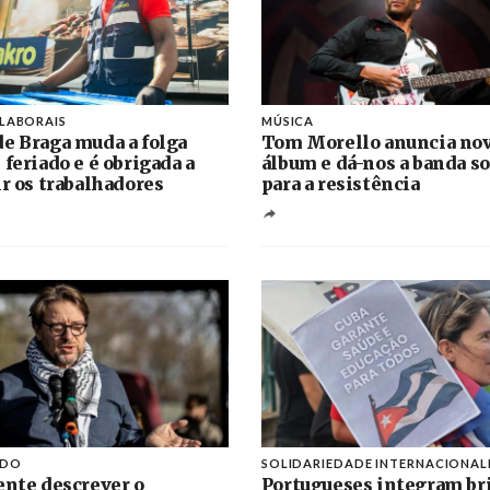
 LABORAIS
MÚSICA
e Braga muda a folga
Tom Morello anuncia no
 feriado e é obrigada a
álbum e dá-nos a banda s
ir os trabalhadores
para a resistência
IDO
SOLIDARIEDADE INTERNACIONAL
ente descrever o
Portugueses integram br