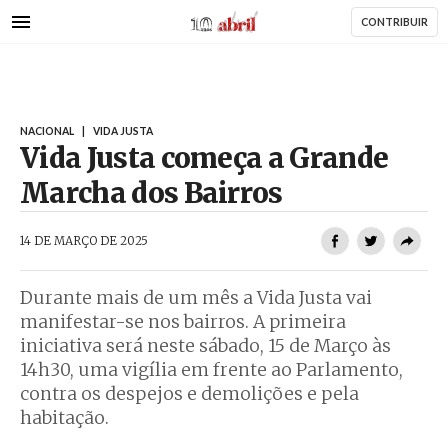
AbrilAbril
Passar
CONTRIBUIR
para
o
conteúdo
principal
NACIONAL
|
VIDA JUSTA
Vida Justa começa a Grande
Marcha dos Bairros
AbrilAbril
14 DE MARÇO DE 2025
Durante mais de um mês a Vida Justa vai
manifestar-se nos bairros. A primeira
iniciativa será neste sábado, 15 de Março às
14h30, uma vigília em frente ao Parlamento,
contra os despejos e demolições e pela
habitação.