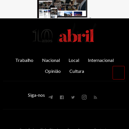
AbrilAbril
Trabalho
Nacional
Local
Internacional
Opinião
Cultura
Vol
par
o
top
Siga-nos