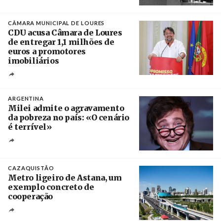
Créditos
/ CGTP-IN
CÂMARA MUNICIPAL DE LOURES
CDU acusa Câmara de Loures
de entregar 1,1 milhões de
euros a promotores
imobiliários
Créditos
Ricardo Leão
ARGENTINA
Milei admite o agravamento
da pobreza no país: «O cenário
é terrível»
Crédito
CAZAQUISTÃO
Metro ligeiro de Astana, um
exemplo concreto de
cooperação