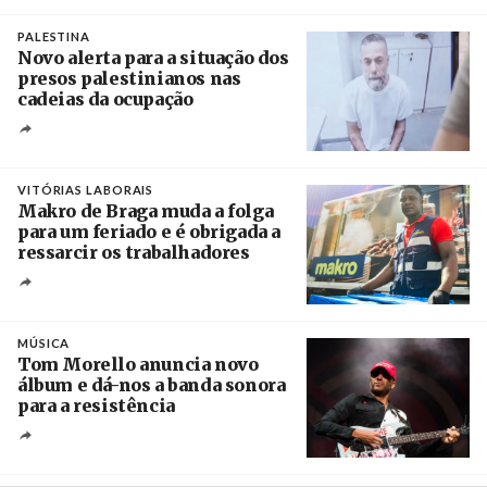
Créditos
/ Xinhua
PALESTINA
Novo alerta para a situação dos
presos palestinianos nas
cadeias da ocupação
Créditos
/ European Public Health Association
VITÓRIAS LABORAIS
Makro de Braga muda a folga
para um feriado e é obrigada a
ressarcir os trabalhadores
Crédito
MÚSICA
Tom Morello anuncia novo
álbum e dá-nos a banda sonora
para a resistência
Crédito