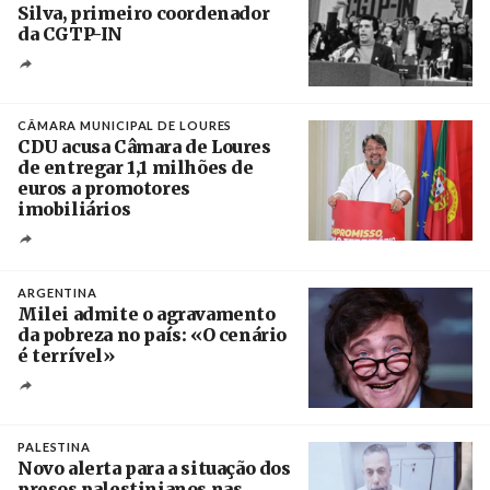
Silva, primeiro coordenador
da CGTP-IN
Créditos
/ CGTP-IN
CÂMARA MUNICIPAL DE LOURES
CDU acusa Câmara de Loures
de entregar 1,1 milhões de
euros a promotores
imobiliários
Créditos
Ricardo Leão
ARGENTINA
Milei admite o agravamento
da pobreza no país: «O cenário
é terrível»
Crédito
PALESTINA
Novo alerta para a situação dos
presos palestinianos nas