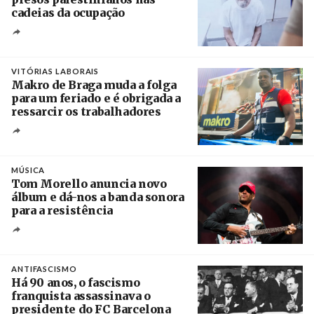
cadeias da ocupação
Créditos
/ European Public Health Association
VITÓRIAS LABORAIS
Makro de Braga muda a folga
para um feriado e é obrigada a
ressarcir os trabalhadores
Crédito
MÚSICA
Tom Morello anuncia novo
álbum e dá-nos a banda sonora
para a resistência
Crédito
ANTIFASCISMO
Há 90 anos, o fascismo
franquista assassinava o
presidente do FC Barcelona