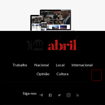
AbrilAbril
Trabalho
Nacional
Local
Internacional
Opinião
Cultura
Vol
par
o
top
Siga-nos