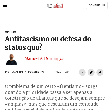
AbrilAbril
Passar
CONTRIBUIR
para
o
conteúdo
principal
OPINIÃO
Antifascismo ou defesa do
status quo?
Manuel A. Domingos
POR
MANUEL A. DOMINGOS
2026-05-25
O problema de um certo «frentismo» surge
quando a prioridade passa a ser apenas a
construção de alianças que se desejam sempre
«amplas», mas que descuram um conteúdo