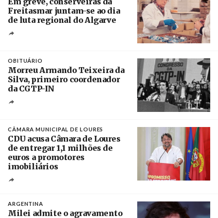
Em greve, conserveiras da
Freitasmar juntam-se ao dia
de luta regional do Algarve
Crédito
OBITUÁRIO
Morreu Armando Teixeira da
Silva, primeiro coordenador
da CGTP-IN
Créditos
/ CGTP-IN
CÂMARA MUNICIPAL DE LOURES
CDU acusa Câmara de Loures
de entregar 1,1 milhões de
euros a promotores
imobiliários
Créditos
Ricardo Leão
ARGENTINA
Milei admite o agravamento