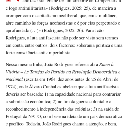
antifascista terá de ter um «recorte anti-imperialista
e logo antimilitarista» (Rodrigues, 2025: 25), de maneira a
«romper com o capitalismo neoliberal, que, em simultâneo,
abre caminho às forças neofascistas e é por elas perpetuado e
aprofundado (…)» (Rodrigues, 2025: 26). Para João
Rodrigues, a luta antifascista não pode ser vista sem termos
em conta, entre outros, dois factores: soberania política e uma
forte consciência anti-imperialista.
Nessa mesma linha, João Rodrigues refere a obra
Rumo à
Vitória – As Tarefas do Partido na Revolução Democrática e
Nacional
(escrita em 1964, dez anos antes do 25 de Abril de
1974), onde Álvaro Cunhal estabelece que a luta antifascista
deveria ser baseada: 1) na capacidade nacional para contrariar
a submissão económica; 2) no fim da guerra colonial e o
reconhecimento à independência das colónias; 3) na saída de
Portugal da NATO, com base na ideia de um país democrático
e pacífico. Todavia, João Rodrigues chama a atenção, e bem,