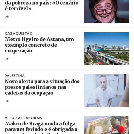
da pobreza no país: «O cenário
é terrível»
Crédito
CAZAQUISTÃO
Metro ligeiro de Astana, um
exemplo concreto de
cooperação
Créditos
/ Xinhua
PALESTINA
Novo alerta para a situação dos
presos palestinianos nas
cadeias da ocupação
Créditos
/ European Public Health Association
VITÓRIAS LABORAIS
Makro de Braga muda a folga
para um feriado e é obrigada a