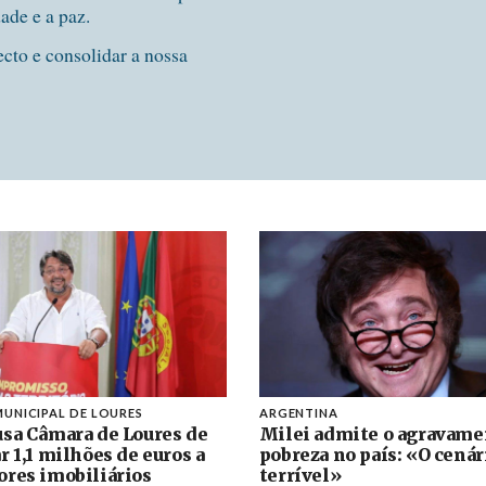
dade e a paz.
ecto e consolidar a nossa
UNICIPAL DE LOURES
ARGENTINA
sa Câmara de Loures de
Milei admite o agravame
r 1,1 milhões de euros a
pobreza no país: «O cenár
res imobiliários
terrível»