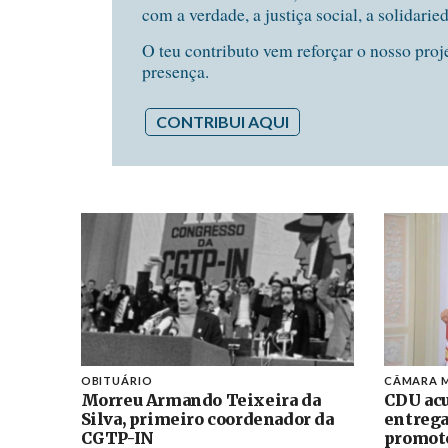
com a verdade, a justiça social, a solidarie
O teu contributo vem reforçar o nosso proj
presença.
CONTRIBUI AQUI
OBITUÁRIO
CÂMARA M
Morreu Armando Teixeira da
CDU acu
Silva, primeiro coordenador da
entrega
CGTP-IN
promoto