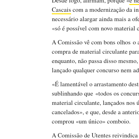
Desde logo, afirmam, porque «
é n
Cascais
com a modernização da inf
necessário alargar ainda mais a of
«só é possível com novo material 
A Comissão vê com bons olhos o a
compra de material circulante para
enquanto, não passa disso mesmo,
lançado qualquer concurso nem a
«É lamentável o arrastamento deste
sublinhando que «todos os concurs
material circulante, lançados nos 
cancelados», e que, desde a anteri
comprou «um único» comboio.
A Comissão de Utentes reivindica