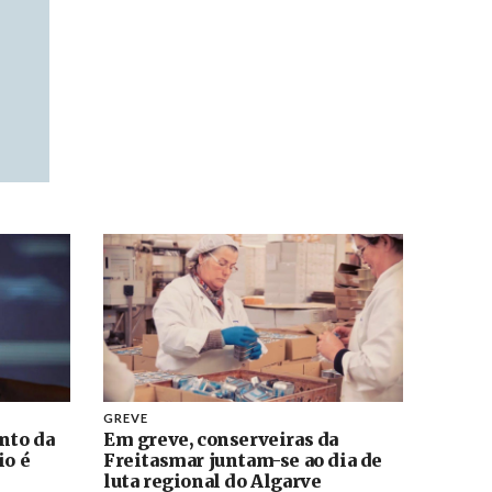
GREVE
nto da
Em greve, conserveiras da
io é
Freitasmar juntam-se ao dia de
luta regional do Algarve