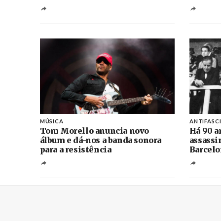
MÚSICA
ANTIFASC
Tom Morello anuncia novo
Há 90 a
álbum e dá-nos a banda sonora
assassi
para a resistência
Barcelo