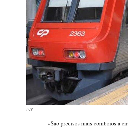
Créditos
/ CP
«São precisos mais comboios a cir