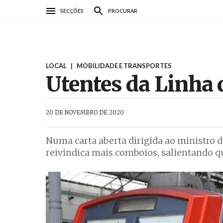
Passar
SECÇÕES
PROCURAR
para
o
conteúdo
principal
LOCAL
|
MOBILIDADE E TRANSPORTES
Utentes da Linha
AbrilAbril
20 DE NOVEMBRO DE 2020
Numa carta aberta dirigida ao ministro d
reivindica mais comboios, salientando q