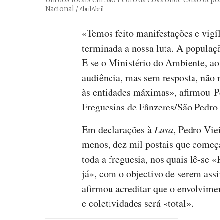
Um dos locais em São Pedro da Cova onde estão depos
Nacional
Créditos
/ AbrilAbril
«Temos feito manifestações e vigí
terminada a nossa luta. A populaçã
E se o Ministério do Ambiente, ao
audiência, mas sem resposta, não r
às entidades máximas», afirmou Pe
Freguesias de Fânzeres/São Pedr
Em declarações à
Lusa
, Pedro Vie
menos, dez mil postais que começa
toda a freguesia, nos quais lê-se 
já», com o objectivo de serem ass
afirmou acreditar que o envolvime
e coletividades será «total».