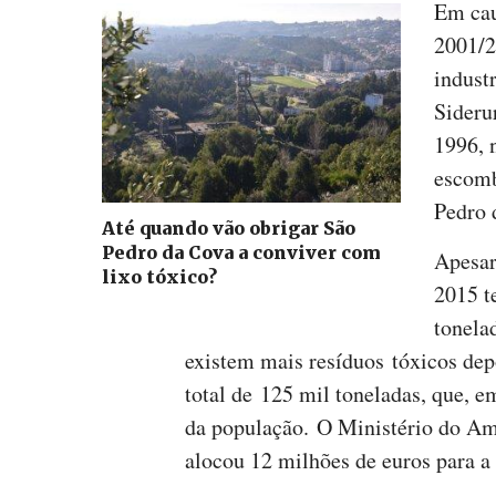
Em cau
2001/2
indust
Sideru
1996, 
escomb
Pedro 
Até quando vão obrigar São
Pedro da Cova a conviver com
Apesar
lixo tóxico?
2015 t
tonela
existem mais resíduos tóxicos dep
total de 125 mil toneladas, que, e
da população. O Ministério do Am
alocou 12 milhões de euros para a 