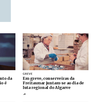
GREVE
nto da
Em greve, conserveiras da
io é
Freitasmar juntam-se ao dia de
luta regional do Algarve