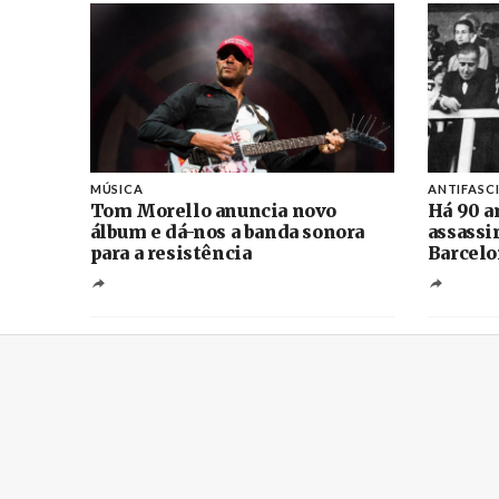
MÚSICA
ANTIFASC
Tom Morello anuncia novo
Há 90 a
álbum e dá-nos a banda sonora
assassi
para a resistência
Barcelo