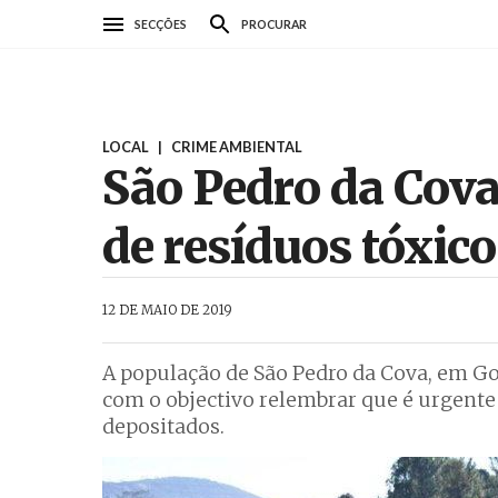
Passar
SECÇÕES
PROCURAR
para
o
conteúdo
principal
LOCAL
|
CRIME AMBIENTAL
São Pedro da Cova 
de resíduos tóxico
AbrilAbril
12 DE MAIO DE 2019
A população de São Pedro da Cova, em Go
com o objectivo relembrar que é urgente 
depositados.