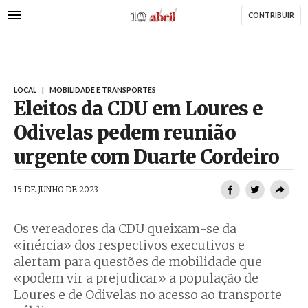
AbrilAbril
Passar
CONTRIBUIR
para
o
conteúdo
principal
LOCAL
|
MOBILIDADE E TRANSPORTES
Eleitos da CDU em Loures e
Odivelas pedem reunião
urgente com Duarte Cordeiro
AbrilAbril
15 DE JUNHO DE 2023
Os vereadores da CDU queixam-se da
«inércia» dos respectivos executivos e
alertam para questões de mobilidade que
«podem vir a prejudicar» a população de
Loures e de Odivelas no acesso ao transporte