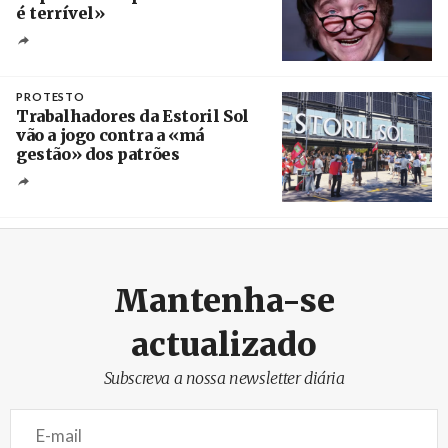
é terrível»
Crédito
PROTESTO
Trabalhadores da Estoril Sol
vão a jogo contra a «má
gestão» dos patrões
Créditos
/ SHS
Mantenha-se
actualizado
Subscreva a nossa newsletter diária