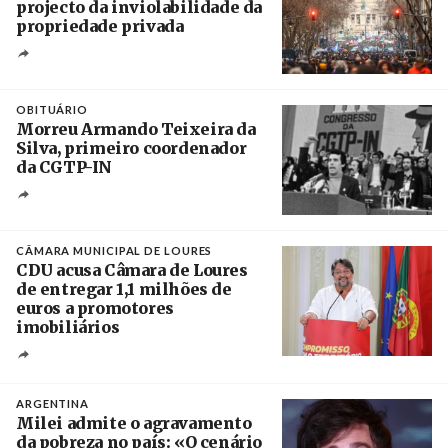
projecto da inviolabilidade da
propriedade privada
Créditos
Leandro Teysseire / Página 12
OBITUÁRIO
Morreu Armando Teixeira da
Silva, primeiro coordenador
da CGTP-IN
Créditos
/ CGTP-IN
CÂMARA MUNICIPAL DE LOURES
CDU acusa Câmara de Loures
de entregar 1,1 milhões de
euros a promotores
imobiliários
Créditos
Ricardo Leão
ARGENTINA
Milei admite o agravamento
da pobreza no país: «O cenário