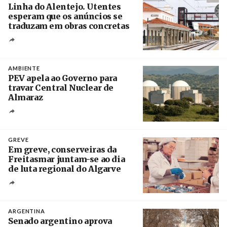
Linha do Alentejo. Utentes
esperam que os anúncios se
traduzam em obras concretas
Créditos
/ IP
AMBIENTE
PEV apela ao Governo para
travar Central Nuclear de
Almaraz
Crédito
GREVE
Em greve, conserveiras da
Freitasmar juntam-se ao dia
de luta regional do Algarve
Crédito
ARGENTINA
Senado argentino aprova