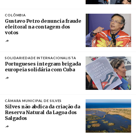
Créditos
Rob Browne / The Cradle
COLÔMBIA
Gustavo Petro denuncia fraude
eleitoral na contagem dos
votos
Crédito
SOLIDARIEDADE INTERNACIONALISTA
Portugueses integram brigada
europeia solidária com Cuba
Créditos
Manuel de Almeida / Agência Lusa
CÂMARA MUNICIPAL DE SILVES
Silves não abdica da criação da
Reserva Natural da Lagoa dos
Salgados
Créditos
/ Câmara Municipal de Silves