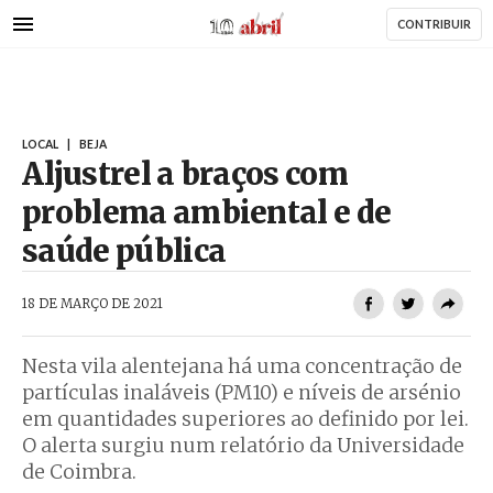
AbrilAbril
Passar
CONTRIBUIR
para
o
conteúdo
principal
LOCAL
|
BEJA
Aljustrel a braços com
problema ambiental e de
saúde pública
AbrilAbril
18 DE MARÇO DE 2021
Nesta vila alentejana há uma concentração de
partículas inaláveis (PM10) e níveis de arsénio
em quantidades superiores ao definido por lei.
O alerta surgiu num relatório da Universidade
de Coimbra.