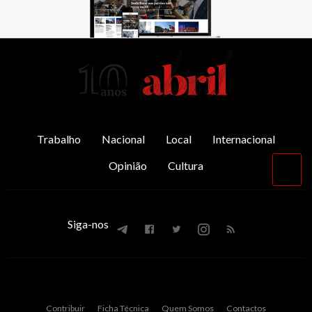
AbrilAbril
Trabalho
Nacional
Local
Internacional
Opinião
Cultura
Vol
par
o
top
Siga-nos
Contribuir
Ficha Técnica
Quem Somos
Contactos