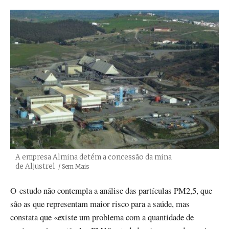
A empresa Almina detém a concessão da mina
de Aljustrel
Créditos
/ Sem Mais
O estudo não contempla a análise das partículas PM2,5, que
são as que representam maior risco para a saúde, mas
constata que «existe um problema com a quantidade de