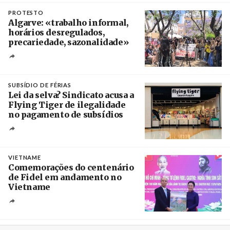
PROTESTO
Algarve: «trabalho informal,
horários desregulados,
precariedade, sazonalidade»
Créditos
/ União dos Sindicatos do Algarve
SUBSÍDIO DE FÉRIAS
Lei da selva? Sindicato acusa a
Flying Tiger de ilegalidade
no pagamento de subsídios
Créditos
/ UBBO
VIETNAME
Comemorações do centenário
de Fidel em andamento no
Vietname
Créditos
/ baochinhphu.vn