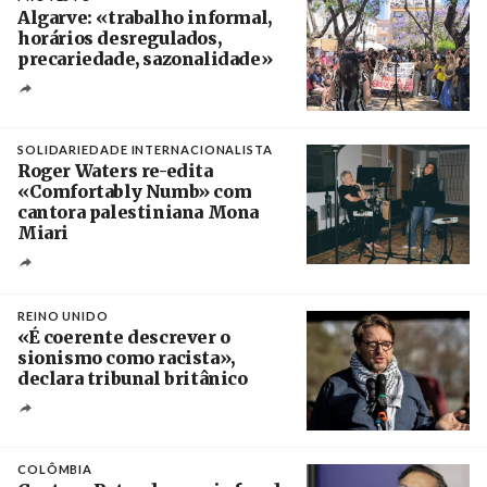
Algarve: «trabalho informal,
horários desregulados,
precariedade, sazonalidade»
Créditos
/ União dos Sindicatos do Algarve
SOLIDARIEDADE INTERNACIONALISTA
Roger Waters re-edita
«Comfortably Numb» com
cantora palestiniana Mona
Miari
Crédito
REINO UNIDO
«É coerente descrever o
sionismo como racista»,
declara tribunal britânico
Créditos
Rob Browne / The Cradle
COLÔMBIA