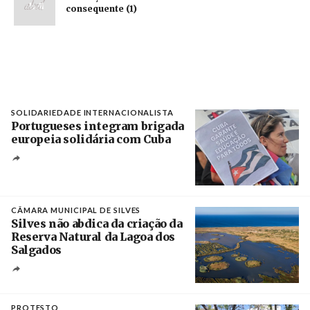
consequente (1)
SOLIDARIEDADE INTERNACIONALISTA
Portugueses integram brigada
europeia solidária com Cuba
Créditos
Manuel de Almeida / Agência Lusa
CÂMARA MUNICIPAL DE SILVES
Silves não abdica da criação da
Reserva Natural da Lagoa dos
Salgados
Créditos
/ Câmara Municipal de Silves
PROTESTO