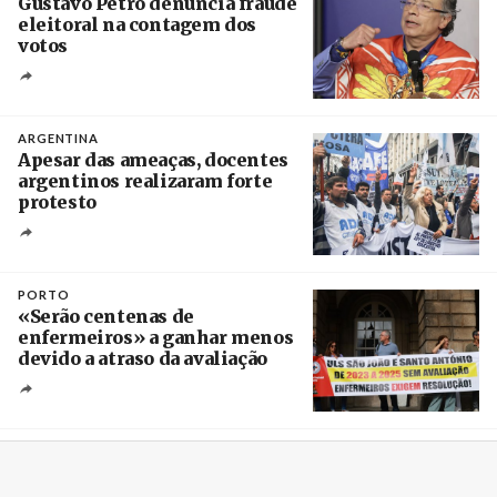
Gustavo Petro denuncia fraude
eleitoral na contagem dos
votos
Crédito
ARGENTINA
Apesar das ameaças, docentes
argentinos realizaram forte
protesto
Créditos
Catriel Gallucci Bordoni / Página 12
PORTO
«Serão centenas de
enfermeiros» a ganhar menos
devido a atraso da avaliação
Créditos
Estela Silva / Agência Lusa