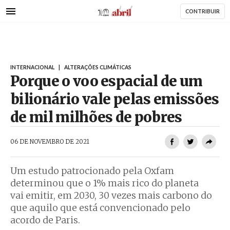
AbrilAbril
Passar
CONTRIBUIR
para
o
conteúdo
principal
INTERNACIONAL
|
ALTERAÇÕES CLIMÁTICAS
Porque o voo espacial de um
bilionário vale pelas emissões
de mil milhões de pobres
AbrilAbril
06 DE NOVEMBRO DE 2021
Um estudo patrocionado pela Oxfam
determinou que o 1% mais rico do planeta
vai emitir, em 2030, 30 vezes mais carbono do
que aquilo que está convencionado pelo
acordo de Paris.