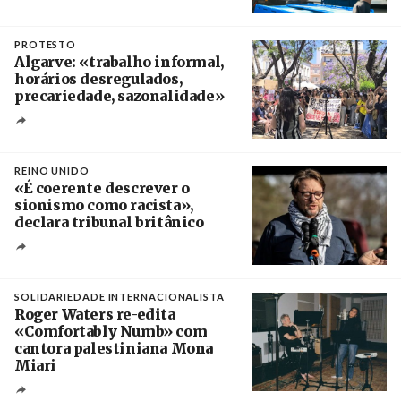
Crédito
PROTESTO
Algarve: «trabalho informal,
horários desregulados,
precariedade, sazonalidade»
Créditos
/ União dos Sindicatos do Algarve
REINO UNIDO
«É coerente descrever o
sionismo como racista»,
declara tribunal britânico
Créditos
Rob Browne / The Cradle
SOLIDARIEDADE INTERNACIONALISTA
Roger Waters re-edita
«Comfortably Numb» com
cantora palestiniana Mona
Miari