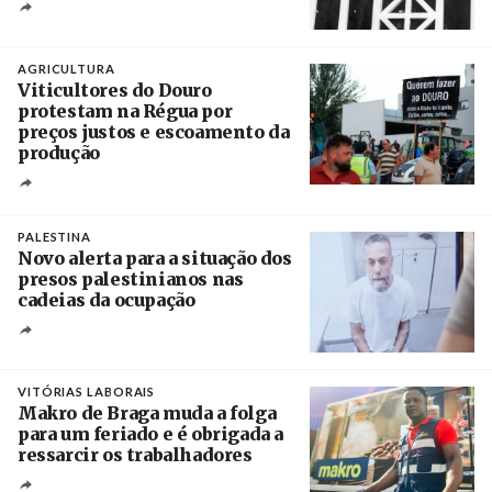
Crédito
AGRICULTURA
Viticultores do Douro
protestam na Régua por
preços justos e escoamento da
produção
Créditos
Pedro Sarmento Costa / Agência Lusa
PALESTINA
Novo alerta para a situação dos
presos palestinianos nas
cadeias da ocupação
Créditos
/ European Public Health Association
VITÓRIAS LABORAIS
Makro de Braga muda a folga
para um feriado e é obrigada a
ressarcir os trabalhadores