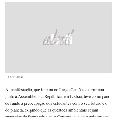
Créditos
/ AbrilAbril
A manifestação, que iniciou no Largo Camões e terminou
junto à Assembleia da República, em Lisboa, teve como pano
de fundo a preocupação dos estudantes com o seu futuro e o
do planeta, exigindo que as questões ambientais sejam
encaradas de forma séria pelo Governo, que deve colocar em