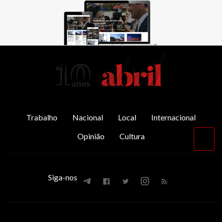
AbrilAbril
Trabalho
Nacional
Local
Internacional
Opinião
Cultura
Vol
par
o
top
Siga-nos