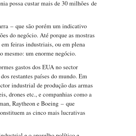
nia possa custar mais de 30 milhões de
arra – que são porém um indicativo
ões do negócio. Até porque as mostras
em feiras industriais, ou em plena
sso mesmo: um enorme negócio.
enormes gastos dos EUA no sector
al dos restantes países do mundo. Em
ector industrial de produção das armas
eis, drones etc., e companhias como a
man, Raytheon e Boeing – que
nstituem as cinco mais lucrativas
industrial e o aparelho político e