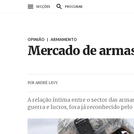
Passar
SECÇÕES
PROCURAR
para
o
conteúdo
principal
OPINIÃO
|
ARMAMENTO
Mercado de arma
POR
ANDRÉ LEVY
A relação íntima entre o sector das arma
guerra e lucros, fora já reconhecido pel