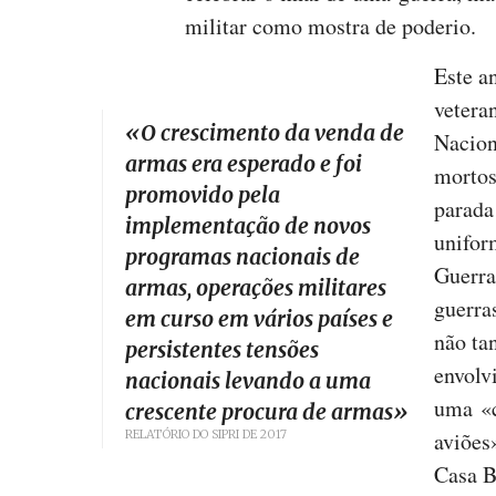
militar como mostra de poderio.
Este a
vetera
«
O crescimento da venda de
Nacion
armas era esperado e foi
mortos
promovido pela
parada
implementação de novos
unifor
programas nacionais de
Guerra
armas, operações militares
guerra
em curso em vários países e
não ta
persistentes tensões
envolv
nacionais levando a uma
uma «
crescente procura de armas
»
RELATÓRIO DO SIPRI DE 2017
aviões
Casa B