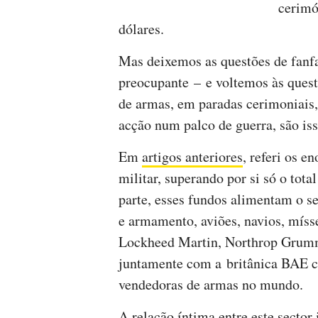
cerimó
dólares.
Mas deixemos as questões de fanf
preocupante – e voltemos às quest
de armas, em paradas cerimoniais, 
acção num palco de guerra, são i
Em
artigos anteriores
, referi os 
militar, superando por si só o tot
parte, esses fundos alimentam o s
e armamento, aviões, navios, míss
Lockheed Martin, Northrop Grum
juntamente com a britânica BAE co
vendedoras de armas no mundo.
A relação íntima entre este sector 