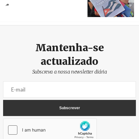
Créditos
Manuel de Almeida / Agência Lusa
Mantenha-se
actualizado
Subscreva a nossa newsletter diária