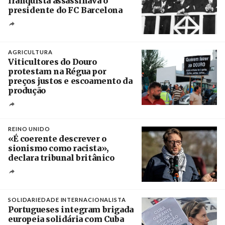
franquista assassinava o
presidente do FC Barcelona
Crédito
AGRICULTURA
Viticultores do Douro
protestam na Régua por
preços justos e escoamento da
produção
Créditos
Pedro Sarmento Costa / Agência Lusa
REINO UNIDO
«É coerente descrever o
sionismo como racista»,
declara tribunal britânico
Créditos
Rob Browne / The Cradle
SOLIDARIEDADE INTERNACIONALISTA
Portugueses integram brigada
europeia solidária com Cuba