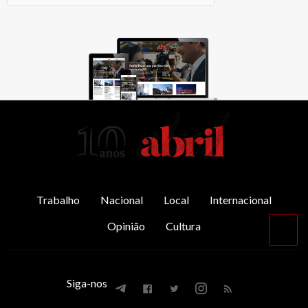
AbrilAbril
Trabalho
Nacional
Local
Internacional
Opinião
Cultura
Vol
par
o
top
Siga-nos