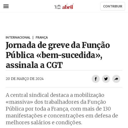
AbrilAbril
Passar
CONTRIBUIR
para
o
conteúdo
principal
INTERNACIONAL
|
FRANÇA
Jornada de greve da Função
Pública «bem-sucedida»,
assinala a CGT
AbrilAbril
20 DE MARÇO DE 2024
A central sindical destaca a mobilização
«massiva» dos trabalhadores da Função
Pública por toda a França, com mais de 130
manifestações e concentrações em defesa de
melhores salários e condições.