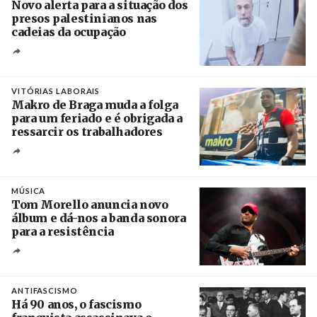
Novo alerta para a situação dos
presos palestinianos nas
cadeias da ocupação
Créditos
/ European Public Health Association
VITÓRIAS LABORAIS
Makro de Braga muda a folga
para um feriado e é obrigada a
ressarcir os trabalhadores
Crédito
MÚSICA
Tom Morello anuncia novo
álbum e dá-nos a banda sonora
para a resistência
Crédito
ANTIFASCISMO
Há 90 anos, o fascismo