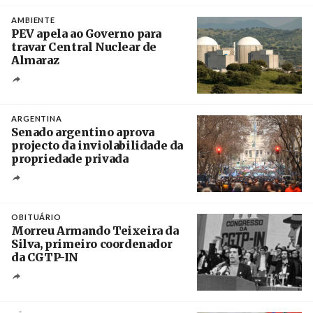
Créditos
/ IP
AMBIENTE
PEV apela ao Governo para
travar Central Nuclear de
Almaraz
Crédito
ARGENTINA
Senado argentino aprova
projecto da inviolabilidade da
propriedade privada
Créditos
Leandro Teysseire / Página 12
OBITUÁRIO
Morreu Armando Teixeira da
Silva, primeiro coordenador
da CGTP-IN
Créditos
/ CGTP-IN