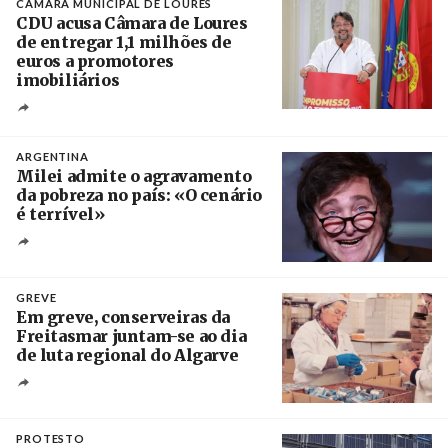
CÂMARA MUNICIPAL DE LOURES
CDU acusa Câmara de Loures
de entregar 1,1 milhões de
euros a promotores
imobiliários
Créditos
Ricardo Leão
ARGENTINA
Milei admite o agravamento
da pobreza no país: «O cenário
é terrível»
Crédito
GREVE
Em greve, conserveiras da
Freitasmar juntam-se ao dia
de luta regional do Algarve
Crédito
PROTESTO