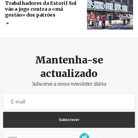
Trabalhadores da Estoril Sol
vão a jogo contra a «má
gestão» dos patrões
Créditos
/ SHS
Mantenha-se
actualizado
Subscreva a nossa newsletter diária