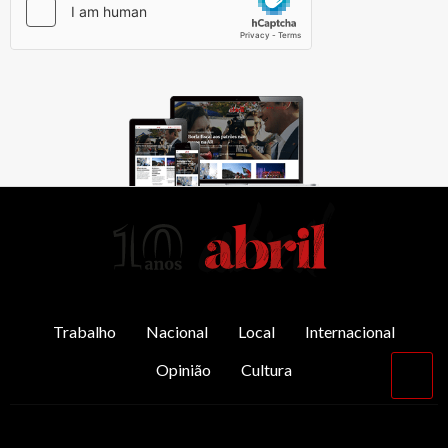
AbrilAbril
Trabalho
Nacional
Local
Internacional
Opinião
Cultura
Vol
par
o
top