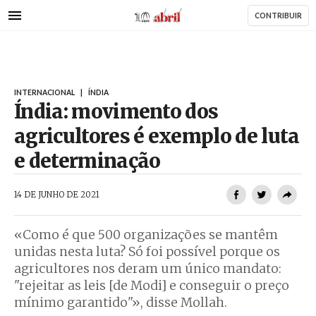
AbrilAbril
Passar
CONTRIBUIR
para
o
conteúdo
principal
INTERNACIONAL
|
ÍNDIA
Índia: movimento dos
agricultores é exemplo de luta
e determinação
AbrilAbril
14 DE JUNHO DE 2021
«Como é que 500 organizações se mantêm
unidas nesta luta? Só foi possível porque os
agricultores nos deram um único mandato:
"rejeitar as leis [de Modi] e conseguir o preço
mínimo garantido"», disse Mollah.