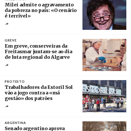
Milei admite o agravamento
da pobreza no país: «O cenário
é terrível»
Crédito
GREVE
Em greve, conserveiras da
Freitasmar juntam-se ao dia
de luta regional do Algarve
Crédito
PROTESTO
Trabalhadores da Estoril Sol
vão a jogo contra a «má
gestão» dos patrões
Créditos
/ SHS
ARGENTINA
Senado argentino aprova