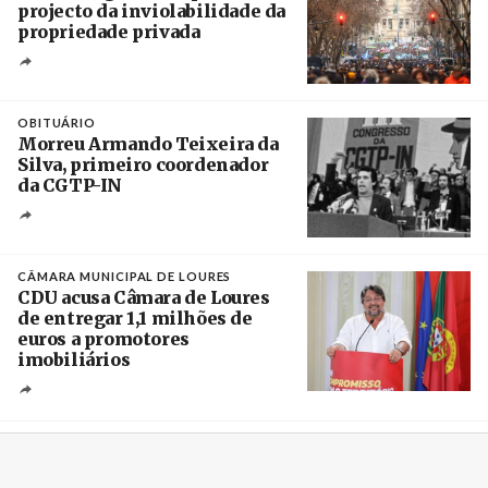
projecto da inviolabilidade da
propriedade privada
Créditos
Leandro Teysseire / Página 12
OBITUÁRIO
Morreu Armando Teixeira da
Silva, primeiro coordenador
da CGTP-IN
Créditos
/ CGTP-IN
CÂMARA MUNICIPAL DE LOURES
CDU acusa Câmara de Loures
de entregar 1,1 milhões de
euros a promotores
imobiliários
Créditos
Ricardo Leão