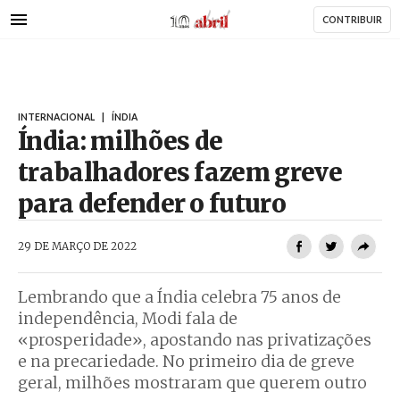
AbrilAbril
Passar
CONTRIBUIR
para
o
conteúdo
principal
INTERNACIONAL
|
ÍNDIA
Índia: milhões de
trabalhadores fazem greve
para defender o futuro
AbrilAbril
29 DE MARÇO DE 2022
Lembrando que a Índia celebra 75 anos de
independência, Modi fala de
«prosperidade», apostando nas privatizações
e na precariedade. No primeiro dia de greve
geral, milhões mostraram que querem outro