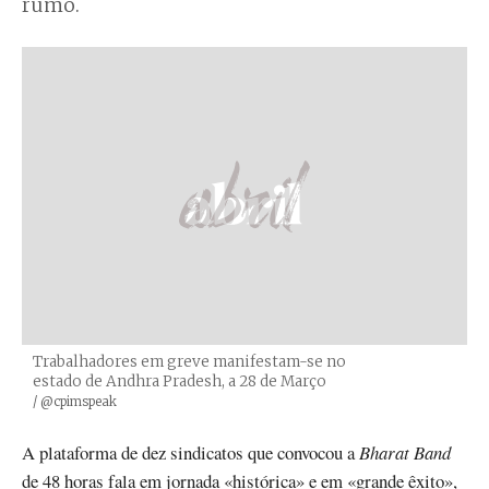
rumo.
Trabalhadores em greve manifestam-se no
estado de Andhra Pradesh, a 28 de Março
Créditos
/ @cpimspeak
A plataforma de dez sindicatos que convocou a
Bharat Band
de 48 horas fala em jornada «histórica» e em «grande êxito»,