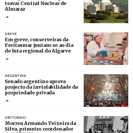
travar Central Nuclear de
Almaraz
Crédito
GREVE
Em greve, conserveiras da
Freitasmar juntam-se ao dia
de luta regional do Algarve
Crédito
ARGENTINA
Senado argentino aprova
projecto da inviolabilidade da
propriedade privada
Créditos
Leandro Teysseire / Página 12
OBITUÁRIO
Morreu Armando Teixeira da
Silva, primeiro coordenador