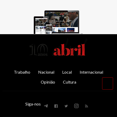
AbrilAbril
Trabalho
Nacional
Local
Internacional
Opinião
Cultura
Vol
par
o
top
Siga-nos