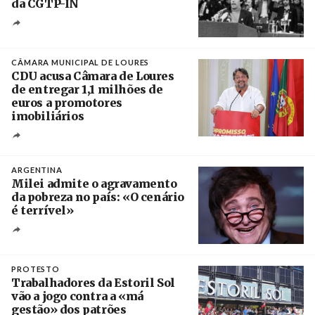
da CGTP-IN
Créditos
/ CGTP-IN
CÂMARA MUNICIPAL DE LOURES
CDU acusa Câmara de Loures
de entregar 1,1 milhões de
euros a promotores
imobiliários
Créditos
Ricardo Leão
ARGENTINA
Milei admite o agravamento
da pobreza no país: «O cenário
é terrível»
Crédito
PROTESTO
Trabalhadores da Estoril Sol
vão a jogo contra a «má
gestão» dos patrões