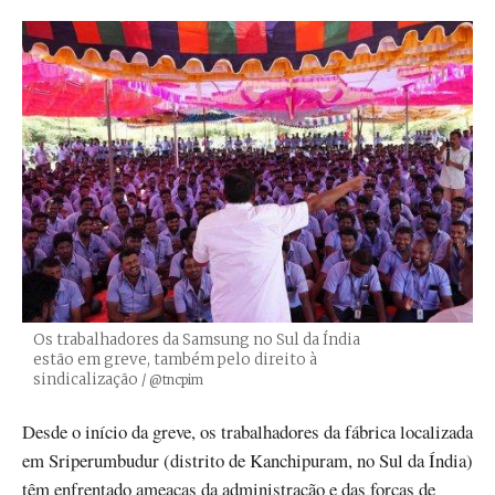
Os trabalhadores da Samsung no Sul da Índia
estão em greve, também pelo direito à
sindicalização
Créditos
/ @tncpim
Desde o início da greve, os trabalhadores da fábrica localizada
em Sriperumbudur (distrito de Kanchipuram, no Sul da Índia)
têm enfrentado ameaças da administração e das forças de