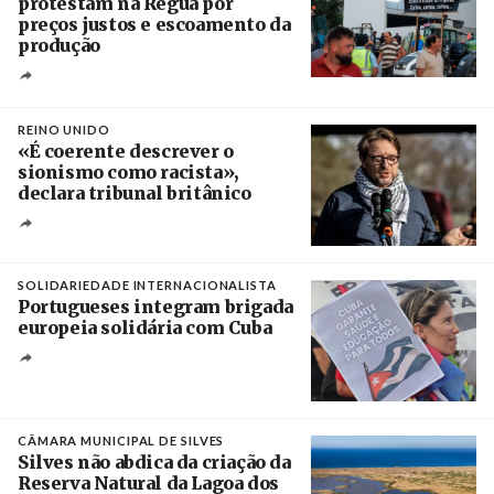
protestam na Régua por
preços justos e escoamento da
produção
Créditos
Pedro Sarmento Costa / Agência Lusa
REINO UNIDO
«É coerente descrever o
sionismo como racista»,
declara tribunal britânico
Créditos
Rob Browne / The Cradle
SOLIDARIEDADE INTERNACIONALISTA
Portugueses integram brigada
europeia solidária com Cuba
Créditos
Manuel de Almeida / Agência Lusa
CÂMARA MUNICIPAL DE SILVES
Silves não abdica da criação da
Reserva Natural da Lagoa dos