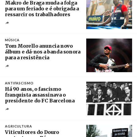
Makro de Braga muda a folga
para um feriado e é obrigada a
ressarcir os trabalhadores
Crédito
MÚSICA
Tom Morello anuncia novo
álbum e dá-nos a banda sonora
para a resistência
Crédito
ANTIFASCISMO
Há 90 anos, o fascismo
franquista assassinava o
presidente do FC Barcelona
Crédito
AGRICULTURA
Viticultores do Douro