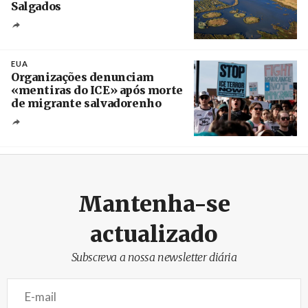
Salgados
Créditos
/ Câmara Municipal de Silves
EUA
Organizações denunciam
«mentiras do ICE» após morte
de migrante salvadorenho
Créditos
/ TeleSur
Mantenha-se
actualizado
Subscreva a nossa newsletter diária