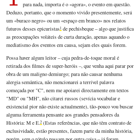
para nada, importa é o «agora», o evento em questão.
Deduzo, portanto, que o momento vivido presentemente, será
um «buraco negro» ou um «espaço em branco» nos relatos
futuros desses epicuristas
de pechisbeque – algo que justifica
1
as preocupações voláteis de curta duração, apenas aquando o
mediatismo dos eventos em causa, sejam eles quais forem.
Possa haver algum leitor – cuja pedra-de-toque moral é
retirada dos filmes de super-heróis –, que venha aqui parar por
obra de um maligno demiurgo; para não causar nenhuma
alergia semântica, não mencionarei a terrível palavra
começada por "C", nem me apoiarei directamente em textos
"MD" ou "MH", não citarei russos (sevícia vocabular e
existencial pior não existe actualmente), tão-pouco vou buscar
alguma ferramenta pensante aos grandes pensadores da
História: M e E.
(Estas referências, que não têm contrato de
2
exclusividade, estão presentes, fazem parte da minha história,
porém, sem o rótulo passam por outra coisa – já foram