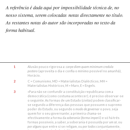
A referência é dada aqui por impossibilidade técnica de, no
nosso sistema, serem colocadas notas directamente no título.
As restantes notas do autor são incorporadas no texto da
forma habitual.
1
Alusão pouco rigorosa a:
carpe diem quam minimum credula
postero
(aproveita o dia e confia o mínimo possível no amanhã),
Horácio.
2
C = Comunismo, MD = Materialistas Dialécticos, MH =
Materialistas Históricos, M = Marx, E = Engels.
3
«Para não se confundir a constituição republicana com a
democrática (como costuma acontecer), é preciso observar-se
o seguinte. As formas de um Estado (
civitas
) podem classificar-
se segundo a diferença das pessoas que possuem o supremo
poder do Estado, ou segundo o
modo de governar
o povo, seja
quem for o seu governante; a primeira chama-se
efectivamente a forma da
soberania
(
forma imperii
) e só há três
formas possíveis, a saber, a soberania é possuída por
um só
, ou
por alguns
que entre si se religam, ou
por todos
conjuntamente,