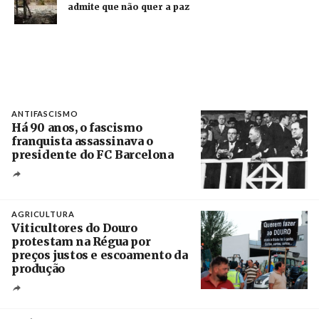
admite que não quer a paz
ANTIFASCISMO
Há 90 anos, o fascismo
franquista assassinava o
presidente do FC Barcelona
Crédito
AGRICULTURA
Viticultores do Douro
protestam na Régua por
preços justos e escoamento da
produção
Créditos
Pedro Sarmento Costa / Agência Lusa