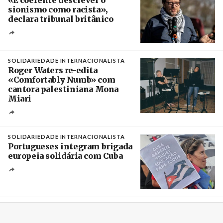
sionismo como racista»,
declara tribunal britânico
Créditos
Rob Browne / The Cradle
SOLIDARIEDADE INTERNACIONALISTA
Roger Waters re-edita
«Comfortably Numb» com
cantora palestiniana Mona
Miari
Crédito
SOLIDARIEDADE INTERNACIONALISTA
Portugueses integram brigada
europeia solidária com Cuba
Créditos
Manuel de Almeida / Agência Lusa