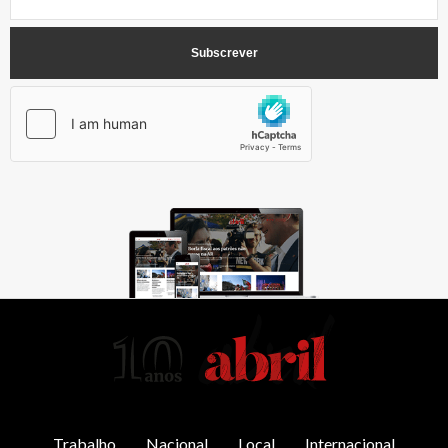
AbrilAbril
Trabalho
Nacional
Local
Internacional