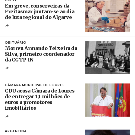
Em greve, conserveiras da
Freitasmar juntam-se ao dia
de luta regional do Algarve
Crédito
OBITUÁRIO
Morreu Armando Teixeira da
Silva, primeiro coordenador
da CGTP-IN
Créditos
/ CGTP-IN
CÂMARA MUNICIPAL DE LOURES
CDU acusa Câmara de Loures
de entregar 1,1 milhões de
euros a promotores
imobiliários
Créditos
Ricardo Leão
ARGENTINA