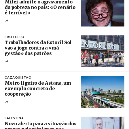
Milei admite o agravamento
da pobreza no país: «O cenário
é terrível»
Crédito
PROTESTO
Trabalhadores da Estoril Sol
vão a jogo contra a «má
gestão» dos patrões
Créditos
/ SHS
CAZAQUISTÃO
Metro ligeiro de Astana, um
exemplo concreto de
cooperação
Créditos
/ Xinhua
PALESTINA
Novo alerta para a situação dos