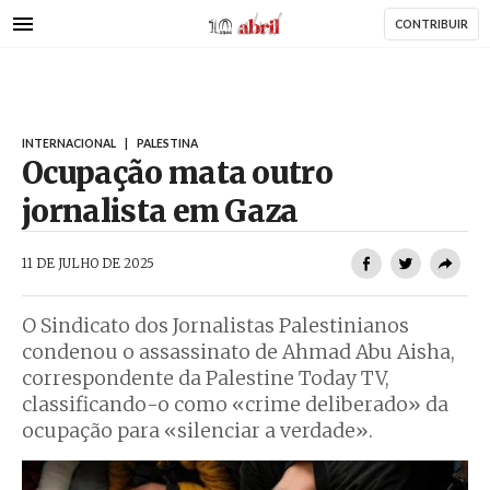
AbrilAbril
Passar
CONTRIBUIR
para
o
conteúdo
principal
INTERNACIONAL
|
PALESTINA
Ocupação mata outro
jornalista em Gaza
AbrilAbril
11 DE JULHO DE 2025
O Sindicato dos Jornalistas Palestinianos
condenou o assassinato de Ahmad Abu Aisha,
correspondente da Palestine Today TV,
classificando-o como «crime deliberado» da
ocupação para «silenciar a verdade».