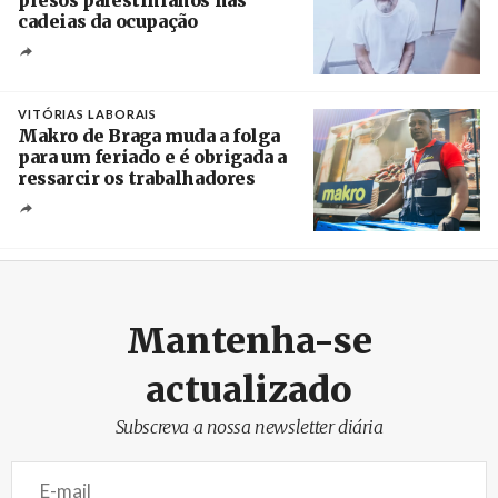
presos palestinianos nas
cadeias da ocupação
Créditos
/ European Public Health Association
VITÓRIAS LABORAIS
Makro de Braga muda a folga
para um feriado e é obrigada a
ressarcir os trabalhadores
Crédito
Mantenha-se
actualizado
Subscreva a nossa newsletter diária