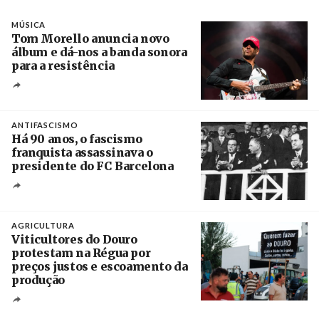
MÚSICA
Tom Morello anuncia novo
álbum e dá-nos a banda sonora
para a resistência
Crédito
ANTIFASCISMO
Há 90 anos, o fascismo
franquista assassinava o
presidente do FC Barcelona
Crédito
AGRICULTURA
Viticultores do Douro
protestam na Régua por
preços justos e escoamento da
produção
Créditos
Pedro Sarmento Costa / Agência Lusa