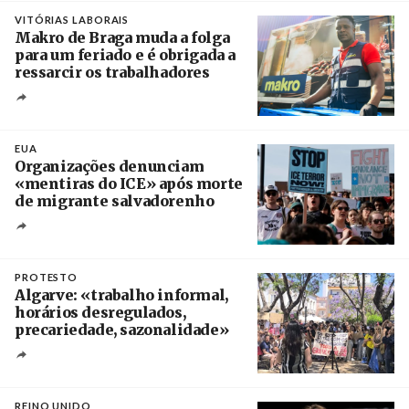
VITÓRIAS LABORAIS
Makro de Braga muda a folga
para um feriado e é obrigada a
ressarcir os trabalhadores
Crédito
EUA
Organizações denunciam
«mentiras do ICE» após morte
de migrante salvadorenho
Créditos
/ TeleSur
PROTESTO
Algarve: «trabalho informal,
horários desregulados,
precariedade, sazonalidade»
Créditos
/ União dos Sindicatos do Algarve
REINO UNIDO