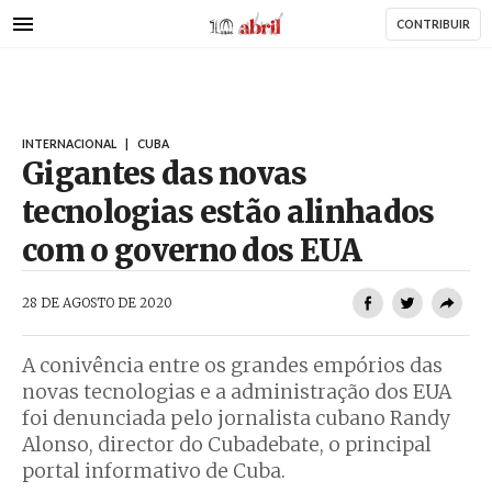
AbrilAbril
Passar
CONTRIBUIR
para
o
conteúdo
principal
INTERNACIONAL
|
CUBA
Gigantes das novas
tecnologias estão alinhados
com o governo dos EUA
AbrilAbril
28 DE AGOSTO DE 2020
A conivência entre os grandes empórios das
novas tecnologias e a administração dos EUA
foi denunciada pelo jornalista cubano Randy
Alonso, director do Cubadebate, o principal
portal informativo de Cuba.