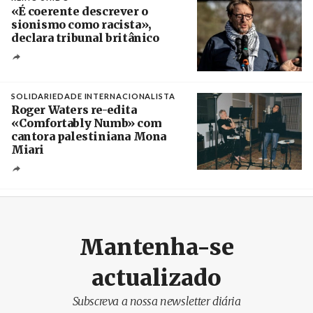
«É coerente descrever o
sionismo como racista»,
declara tribunal britânico
Créditos
Rob Browne / The Cradle
SOLIDARIEDADE INTERNACIONALISTA
Roger Waters re-edita
«Comfortably Numb» com
cantora palestiniana Mona
Miari
Crédito
Mantenha-se
actualizado
Subscreva a nossa newsletter diária