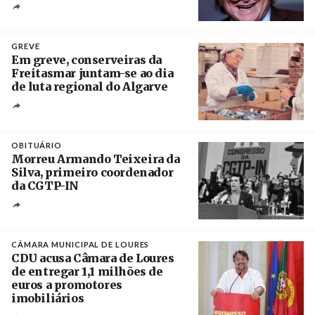
Crédito
GREVE
Em greve, conserveiras da
Freitasmar juntam-se ao dia
de luta regional do Algarve
Crédito
OBITUÁRIO
Morreu Armando Teixeira da
Silva, primeiro coordenador
da CGTP-IN
Créditos
/ CGTP-IN
CÂMARA MUNICIPAL DE LOURES
CDU acusa Câmara de Loures
de entregar 1,1 milhões de
euros a promotores
imobiliários