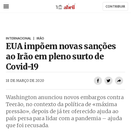
AbrilAbril
Passar
CONTRIBUIR
para
o
conteúdo
principal
INTERNACIONAL
|
IRÃO
EUA impõem novas sanções
ao Irão em pleno surto de
Covid-19
AbrilAbril
18 DE MARÇO DE 2020
Washington anunciou novos embargos contra
Teerão, no contexto da política de «máxima
pressão», depois de já ter oferecido ajuda ao
país persa para lidar com a pandemia – ajuda
que foi recusada.