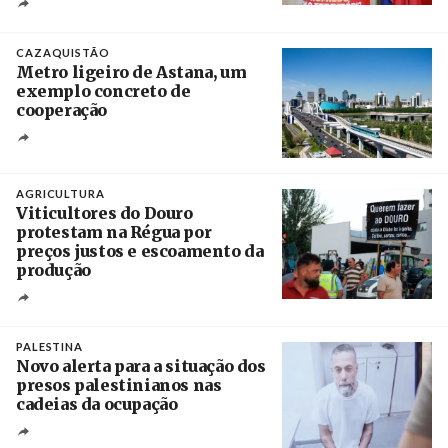
Créditos
Ricardo Leão
CAZAQUISTÃO
Metro ligeiro de Astana, um
exemplo concreto de
cooperação
Créditos
/ Xinhua
AGRICULTURA
Viticultores do Douro
protestam na Régua por
preços justos e escoamento da
produção
Créditos
Pedro Sarmento Costa / Agência Lusa
PALESTINA
Novo alerta para a situação dos
presos palestinianos nas
cadeias da ocupação