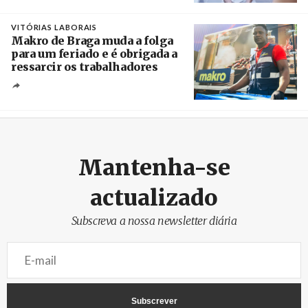
Créditos
/ European Public Health Association
VITÓRIAS LABORAIS
Makro de Braga muda a folga
para um feriado e é obrigada a
ressarcir os trabalhadores
Crédito
Mantenha-se
actualizado
Subscreva a nossa newsletter diária