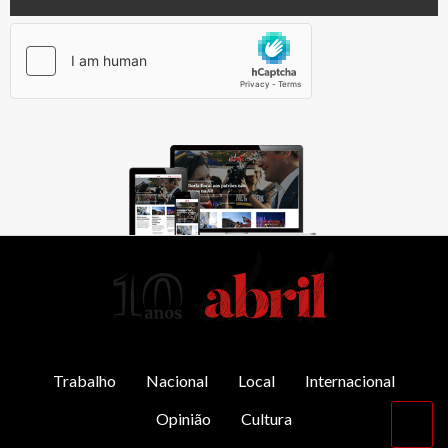
AbrilAbril
Trabalho
Nacional
Local
Internacional
Opinião
Cultura
Vol
par