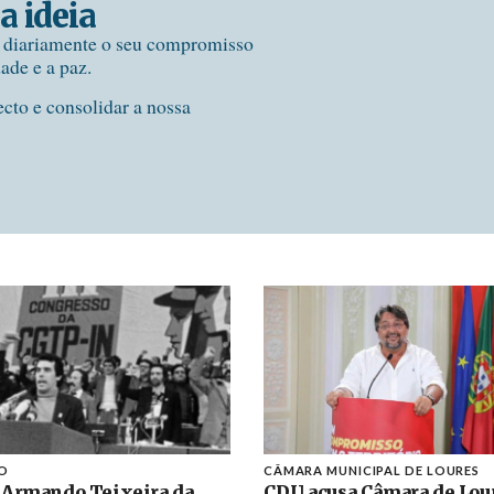
a ideia
e diariamente o seu compromisso
dade e a paz.
ecto e consolidar a nossa
O
CÂMARA MUNICIPAL DE LOURES
 Armando Teixeira da
CDU acusa Câmara de Lou