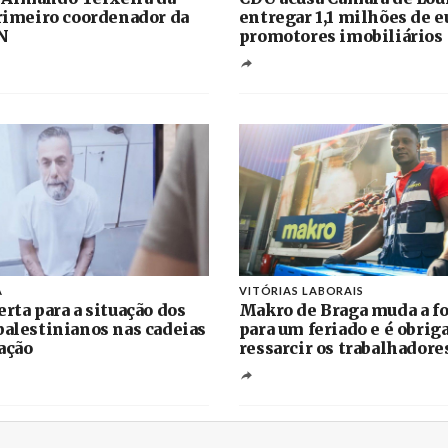
primeiro coordenador da
entregar 1,1 milhões de e
N
promotores imobiliários
A
VITÓRIAS LABORAIS
erta para a situação dos
Makro de Braga muda a fo
palestinianos nas cadeias
para um feriado e é obrig
ação
ressarcir os trabalhadore