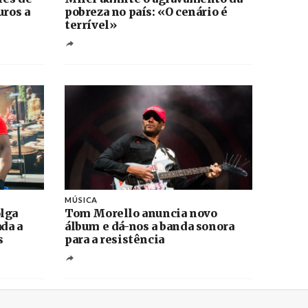
uros a
pobreza no país: «O cenário é
terrível»
MÚSICA
lga
Tom Morello anuncia novo
ada a
álbum e dá-nos a banda sonora
s
para a resistência