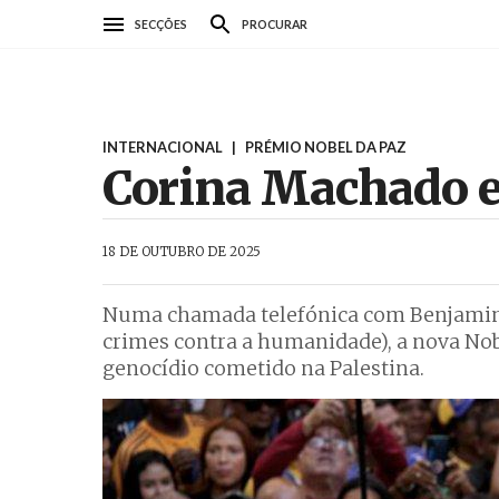
Passar
SECÇÕES
PROCURAR
para
o
conteúdo
principal
INTERNACIONAL
|
PRÉMIO NOBEL DA PAZ
Corina Machado el
AbrilAbril
18 DE OUTUBRO DE 2025
Numa chamada telefónica com Benjamin
crimes contra a humanidade), a nova Nob
genocídio cometido na Palestina.