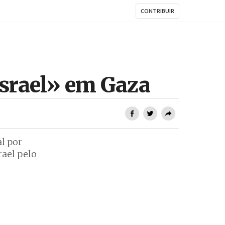
CONTRIBUIR
Israel» em Gaza
l por
rael pelo