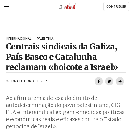
AbrilAbril
Passar
CONTRIBUIR
para
o
conteúdo
principal
INTERNACIONAL
|
PALESTINA
Centrais sindicais da Galiza,
País Basco e Catalunha
reclamam «boicote a Israel»
AbrilAbril
06 DE OUTUBRO DE 2025
Ao afirmarem a defesa do direito de
autodeterminação do povo palestiniano, CIG,
ELA e Intersindical exigem «medidas políticas
e económicas reais e eficazes contra o Estado
genocida de Israel».