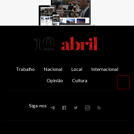
AbrilAbril
Trabalho
Nacional
Local
Internacional
Opinião
Cultura
Vol
par
o
top
Siga-nos