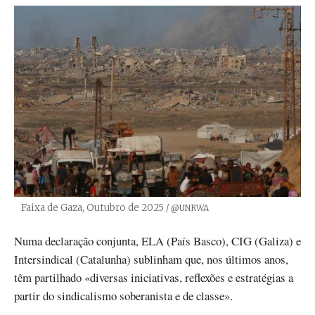
Faixa de Gaza, Outubro de 2025
Créditos
/ @UNRWA
Numa declaração conjunta, ELA (País Basco), CIG (Galiza) e
Intersindical (Catalunha) sublinham que, nos últimos anos,
têm partilhado «diversas iniciativas, reflexões e estratégias a
partir do sindicalismo soberanista e de classe».