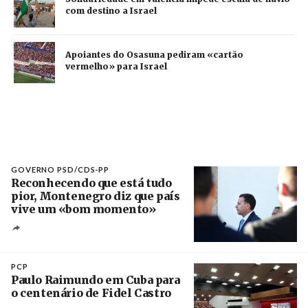
com destino a Israel
Apoiantes do Osasuna pediram «cartão
vermelho» para Israel
GOVERNO PSD/CDS-PP
Reconhecendo que está tudo
pior, Montenegro diz que país
vive um «bom momento»
Créditos
Fernando Veludo / Agência Lusa
PCP
Paulo Raimundo em Cuba para
o centenário de Fidel Castro