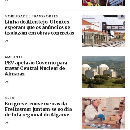
Créditos
Rodrigo Antunes / Agência Lusa
MOBILIDADE E TRANSPORTES
Linha do Alentejo. Utentes
esperam que os anúncios se
traduzam em obras concretas
Créditos
/ IP
AMBIENTE
PEV apela ao Governo para
travar Central Nuclear de
Almaraz
Crédito
GREVE
Em greve, conserveiras da
Freitasmar juntam-se ao dia
de luta regional do Algarve