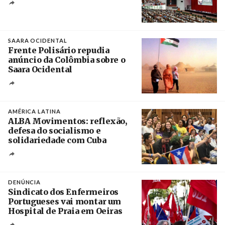
Crédito
SAARA OCIDENTAL
Frente Polisário repudia
anúncio da Colômbia sobre o
Saara Ocidental
Créditos
/ Plataforma Cascais
AMÉRICA LATINA
ALBA Movimentos: reflexão,
defesa do socialismo e
solidariedade com Cuba
Créditos
/ @PresidenciaCuba
DENÚNCIA
Sindicato dos Enfermeiros
Portugueses vai montar um
Hospital de Praia em Oeiras